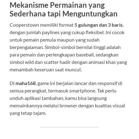
Mekanisme Permainan yang
Sederhana tapi Menguntungkan
Cooperstown memiliki format
5 gulungan dan 3 baris
,
dengan jumlah paylines yang cukup fleksibel. Ini cocok
untuk pemain pemula maupun yang sudah
berpengalaman. Simbol-simbol bernilai tinggi adalah
para pemain dan perlengkapan baseball, sedangkan
simbol wild dan scatter hadir dengan animasi khas yang
menambah keseruan saat muncul.
Di
maha168
, game ini berjalan lancar dan responsif di
semua perangkat, termasuk smartphone. Tak perlu
unduh aplikasi tambahan, kamu bisa langsung
memainkannya melalui browser dengan kualitas visual
yang tetap tajam.