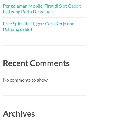
Pengalaman Mobile-First di Slot Gacor:
Hal yang Perlu Dievaluasi
Free Spins Retrigger: Cara Kerja dan
Peluang di Slot
Recent Comments
No comments to show.
Archives