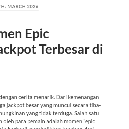
TH:
MARCH 2026
en Epic
ckpot Terbesar di
 dengan cerita menarik. Dari kemenangan
gga jackpot besar yang muncul secara tiba-
mungkinan yang tidak terduga. Salah satu
an oleh para pemain adalah momen “epic