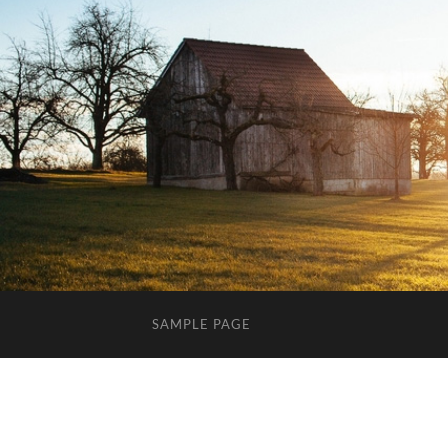
SAMPLE PAGE