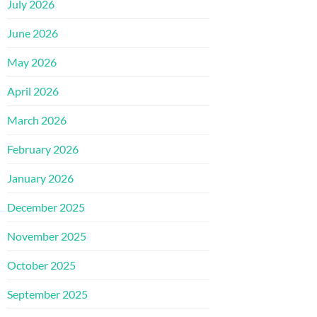
July 2026
June 2026
May 2026
April 2026
March 2026
February 2026
January 2026
December 2025
November 2025
October 2025
September 2025