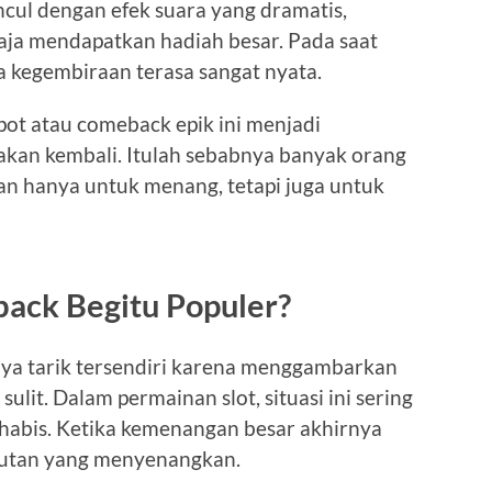
ul dengan efek suara yang dramatis,
ja mendapatkan hadiah besar. Pada saat
a kegembiraan terasa sangat nyata.
ot atau comeback epik ini menjadi
akan kembali. Itulah sebabnya banyak orang
an hanya untuk menang, tetapi juga untuk
ack Begitu Populer?
aya tarik tersendiri karena menggambarkan
ulit. Dalam permainan slot, situasi ini sering
 habis. Ketika kemenangan besar akhirnya
ejutan yang menyenangkan.