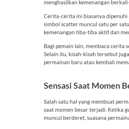
menghasilkan kemenangan berkali-ka
Cerita-cerita ini biasanya dipenuh
simbol scatter muncul satu per sat
kemenangan tiba-tiba aktif dan men
Bagi pemain lain, membaca cerita se
Selain itu, kisah-kisah tersebut 
permainan baru atau kembali memai
Sensasi Saat Momen Be
Salah satu hal yang membuat perma
saat momen besar terjadi. Ketika 
muncul berderet, suasana permain