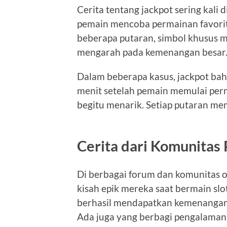
Cerita tentang jackpot sering kali
pemain mencoba permainan favorit
beberapa putaran, simbol khusus 
mengarah pada kemenangan besar
Dalam beberapa kasus, jackpot ba
menit setelah pemain memulai perm
begitu menarik. Setiap putaran mem
Cerita dari Komunitas
Di berbagai forum dan komunitas 
kisah epik mereka saat bermain s
berhasil mendapatkan kemenangan
Ada juga yang berbagi pengalaman