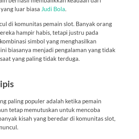
ain berhasil membalikkan keadaan dari
yang luar biasa
Judi Bola
.
ncul di komunitas pemain slot. Banyak orang
reka hampir habis, tetapi justru pada
 kombinasi simbol yang menghasilkan
ini biasanya menjadi pengalaman yang tidak
aat yang paling tidak terduga.
ipis
ang paling populer adalah ketika pemain
 namun tetap memutuskan untuk mencoba
anyak kisah yang beredar di komunitas slot,
 muncul.