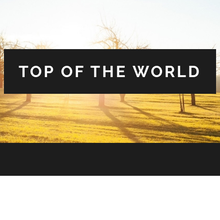
TOP OF THE WORLD