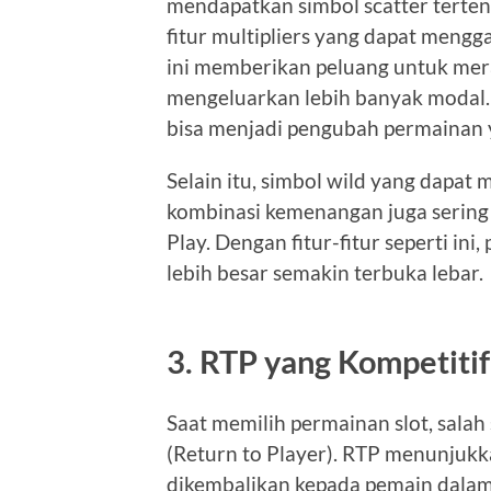
mendapatkan simbol scatter terten
fitur multipliers yang dapat men
ini memberikan peluang untuk mer
mengeluarkan lebih banyak modal.
bisa menjadi pengubah permainan
Selain itu, simbol wild yang dapa
kombinasi kemenangan juga sering
Play. Dengan fitur-fitur seperti i
lebih besar semakin terbuka lebar.
3.
RTP yang Kompetiti
Saat memilih permainan slot, salah
(Return to Player). RTP menunjukk
dikembalikan kepada pemain dalam 