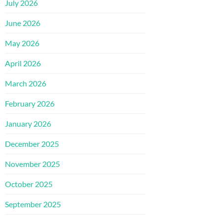
July 2026
June 2026
May 2026
April 2026
March 2026
February 2026
January 2026
December 2025
November 2025
October 2025
September 2025