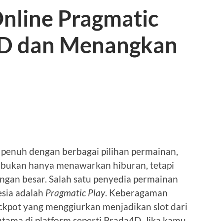
Online Pragmatic
4D dan Menangkan
 penuh dengan berbagai pilihan permainan,
ot bukan hanya menawarkan hiburan, tetapi
ngan besar. Salah satu penyedia permainan
esia adalah
Pragmatic Play
. Keberagaman
ackpot yang menggiurkan menjadikan slot dari
utama di platform seperti Prada4D. Jika kamu