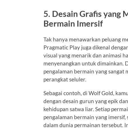
5.
Desain Grafis yang
Bermain Imersif
Tak hanya menawarkan peluang me
Pragmatic Play juga dikenal dengan 
visual yang menarik dan animasi 
menyenangkan untuk dimainkan. D
pengalaman bermain yang sangat 
perangkat seluler.
Sebagai contoh, di Wolf Gold, kam
dengan desain gurun yang epik da
kehidupan satwa liar. Setiap perm
pengalaman bermain yang imersif,
dalam dunia permainan tersebut. I