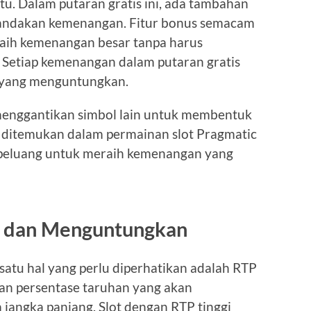
tu. Dalam putaran gratis ini, ada tambahan
ggandakan kemenangan. Fitur bonus semacam
aih kemenangan besar tanpa harus
 Setiap kemenangan dalam putaran gratis
 yang menguntungkan.
t menggantikan simbol lain untuk membentuk
 ditemukan dalam permainan slot Pragmatic
ni, peluang untuk meraih kemenangan yang
f dan Menguntungkan
 satu hal yang perlu diperhatikan adalah RTP
an persentase taruhan yang akan
jangka panjang. Slot dengan RTP tinggi