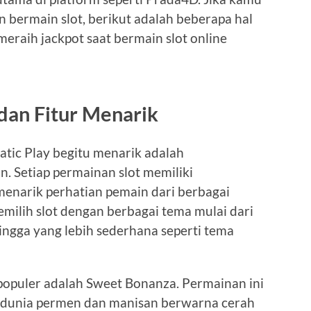
 bermain slot, berikut adalah beberapa hal
meraih jackpot saat bermain slot online
an Fitur Menarik
tic Play begitu menarik adalah
 Setiap permainan slot memiliki
 menarik perhatian pemain dari berbagai
emilih slot dengan berbagai tema mulai dari
hingga yang lebih sederhana seperti tema
populer adalah Sweet Bonanza. Permainan ini
dunia permen dan manisan berwarna cerah