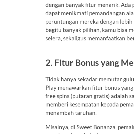
dengan banyak fitur menarik. Ada
dapat menikmati pemandangan al
peruntungan mereka dengan lebih 
begitu banyak pilihan, kamu bisa
selera, sekaligus memanfaatkan be
2.
Fitur Bonus yang M
Tidak hanya sekadar memutar gulu
Play menawarkan fitur bonus yang
free spins (putaran gratis) adalah sa
memberi kesempatan kepada pemain
menambah taruhan.
Misalnya, di Sweet Bonanza, pemai