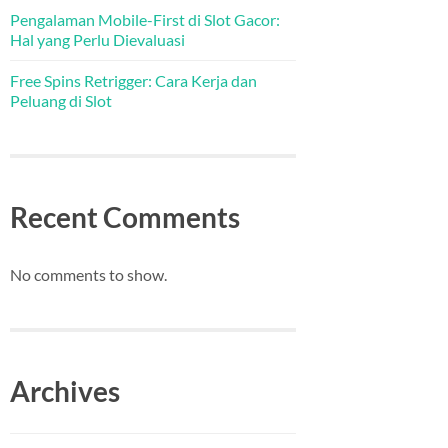
Pengalaman Mobile-First di Slot Gacor:
Hal yang Perlu Dievaluasi
Free Spins Retrigger: Cara Kerja dan
Peluang di Slot
Recent Comments
No comments to show.
Archives