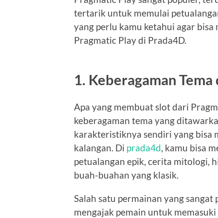
tertarik untuk memulai petualangan
yang perlu kamu ketahui agar bisa 
Pragmatic Play di Prada4D.
1.
Keberagaman Tema d
Apa yang membuat slot dari Pragma
keberagaman tema yang ditawarkan.
karakteristiknya sendiri yang bisa
kalangan. Di
prada4d
, kamu bisa m
petualangan epik, cerita mitologi, 
buah-buahan yang klasik.
Salah satu permainan yang sangat 
mengajak pemain untuk memasuki 