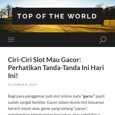
TOP OF THE WORLD
Toggle
Toggle
search
mobile
field
menu
Ciri-Ciri Slot Mau Gacor:
Perhatikan Tanda-Tanda Ini Hari
Ini!
OCTOBER 8, 2025
Bagi para penggemar judi slot online, kata
“gacor”
pasti
sudah sangat familiar. Gacor dalam dunia slot biasanya
berarti mesin atau game yang sedang “panas”,
memberikan kemenangan beruntun, atau setidaknya