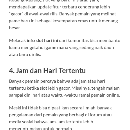
mendapatkan update fitur terbaru cenderung lebih
“gacor” di awal-awal rilis. Banyak pemain yang melihat
game baru ini sebagai kesempatan emas untuk menang
besar.
Melacak
info slot hari ini
dari komunitas bisa membantu
kamu mengetahui game mana yang sedang naik daun
atau baru dirilis.
4.
Jam dan Hari Tertentu
Banyak pemain percaya bahwa ada jam atau hari
tertentu ketika slot lebih gacor. Misalnya, tengah malam
sampai dini hari atau waktu-waktu ramai pemain online.
Meski ini tidak bisa dipastikan secara ilmiah, banyak
pengalaman dari pemain yang berbagi di forum atau
media sosial bahwa jam-jam tertentu lebih
menguntungkan untuk bermain.