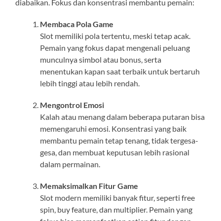
diabaikan. Fokus dan konsentrasi membantu pemain:
Membaca Pola Game
Slot memiliki pola tertentu, meski tetap acak.
Pemain yang fokus dapat mengenali peluang
munculnya simbol atau bonus, serta
menentukan kapan saat terbaik untuk bertaruh
lebih tinggi atau lebih rendah.
Mengontrol Emosi
Kalah atau menang dalam beberapa putaran bisa
memengaruhi emosi. Konsentrasi yang baik
membantu pemain tetap tenang, tidak tergesa-
gesa, dan membuat keputusan lebih rasional
dalam permainan.
Memaksimalkan Fitur Game
Slot modern memiliki banyak fitur, seperti free
spin, buy feature, dan multiplier. Pemain yang