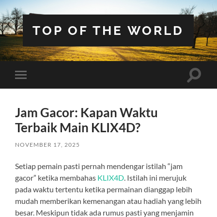
TOP OF THE WORLD
Toggle
Toggle
search
mobile
field
menu
Jam Gacor: Kapan Waktu
Terbaik Main KLIX4D?
NOVEMBER 17, 2025
Setiap pemain pasti pernah mendengar istilah “jam
gacor” ketika membahas
KLIX4D
. Istilah ini merujuk
pada waktu tertentu ketika permainan dianggap lebih
mudah memberikan kemenangan atau hadiah yang lebih
besar. Meskipun tidak ada rumus pasti yang menjamin