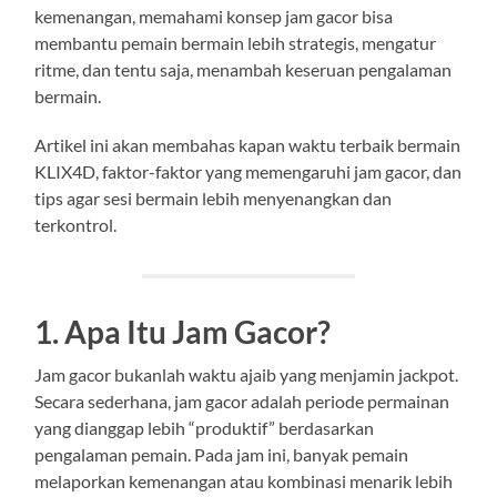
kemenangan, memahami konsep jam gacor bisa
membantu pemain bermain lebih strategis, mengatur
ritme, dan tentu saja, menambah keseruan pengalaman
bermain.
Artikel ini akan membahas kapan waktu terbaik bermain
KLIX4D, faktor-faktor yang memengaruhi jam gacor, dan
tips agar sesi bermain lebih menyenangkan dan
terkontrol.
1. Apa Itu Jam Gacor?
Jam gacor bukanlah waktu ajaib yang menjamin jackpot.
Secara sederhana, jam gacor adalah periode permainan
yang dianggap lebih “produktif” berdasarkan
pengalaman pemain. Pada jam ini, banyak pemain
melaporkan kemenangan atau kombinasi menarik lebih