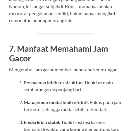
Namun, ini sangat subjektif. Kunci utamanya adalah
mencatat pengalaman sendiri, bukan hanya mengikuti
rumor atau pendapat orang lain.
7. Manfaat Memahami Jam
Gacor
Mengetahui jam gacor memberi beberapa keuntungan:
Permainan lebih terstruktur:
Tidak bermain
sembarangan sepanjang hari.
Manajemen modal lebih efektif:
Fokus pada jam
tertentu, sehingga modal lebih terkendali.
Emosi lebih stabil:
Tidak frustrasi karena
bermain di waktu yang kurang menguntungkan.