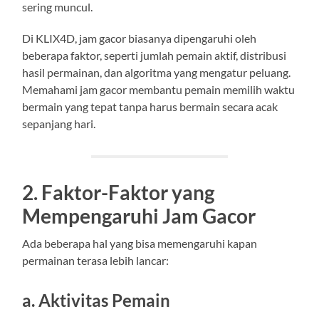
sering muncul.
Di KLIX4D, jam gacor biasanya dipengaruhi oleh
beberapa faktor, seperti jumlah pemain aktif, distribusi
hasil permainan, dan algoritma yang mengatur peluang.
Memahami jam gacor membantu pemain memilih waktu
bermain yang tepat tanpa harus bermain secara acak
sepanjang hari.
2. Faktor-Faktor yang
Mempengaruhi Jam Gacor
Ada beberapa hal yang bisa memengaruhi kapan
permainan terasa lebih lancar:
a. Aktivitas Pemain