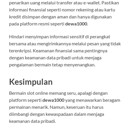
penarikan uang melalui transfer atau e-wallet. Pastikan
informasi finansial seperti nomor rekening atau kartu
kredit disimpan dengan aman dan hanya digunakan
pada platform resmi seperti
dewa1000
.
Hindari menyimpan informasi sensitif di perangkat
bersama atau mengirimkannya melalui pesan yang tidak
terenkripsi. Keamanan finansial sama pentingnya
dengan keamanan data pribadi untuk menjaga
pengalaman bermain tetap menyenangkan.
Kesimpulan
Bermain slot online memang seru, apalagi dengan
platform seperti
dewa1000
yang menawarkan beragam
permainan menarik. Namun, keseruan itu harus
diimbangi dengan kewaspadaan dalam menjaga
keamanan data pribadi.