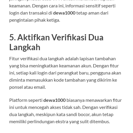
keamanan. Dengan cara ini, informasi sensitif seperti
login dan transaksi di
dewa1000
tetap aman dari
pengintaian pihak ketiga.
5. Aktifkan Verifikasi Dua
Langkah
Fitur verifikasi dua langkah adalah lapisan tambahan
yang bisa meningkatkan keamanan akun. Dengan fitur
ini, setiap kali login dari perangkat baru, pengguna akan
diminta memasukkan kode tambahan yang dikirim ke
ponsel atau email.
Platform seperti
dewa1000
biasanya menawarkan fitur
ini untuk mencegah akses tidak sah. Dengan verifikasi
dua langkah, meskipun kata sandi bocor, akun tetap
memiliki perlindungan ekstra yang sulit ditembus.