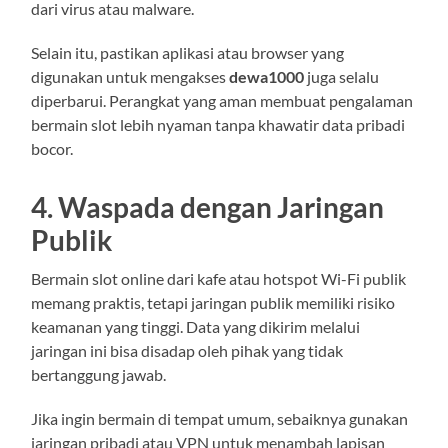
dari virus atau malware.
Selain itu, pastikan aplikasi atau browser yang
digunakan untuk mengakses
dewa1000
juga selalu
diperbarui. Perangkat yang aman membuat pengalaman
bermain slot lebih nyaman tanpa khawatir data pribadi
bocor.
4. Waspada dengan Jaringan
Publik
Bermain slot online dari kafe atau hotspot Wi-Fi publik
memang praktis, tetapi jaringan publik memiliki risiko
keamanan yang tinggi. Data yang dikirim melalui
jaringan ini bisa disadap oleh pihak yang tidak
bertanggung jawab.
Jika ingin bermain di tempat umum, sebaiknya gunakan
jaringan pribadi atau VPN untuk menambah lapisan