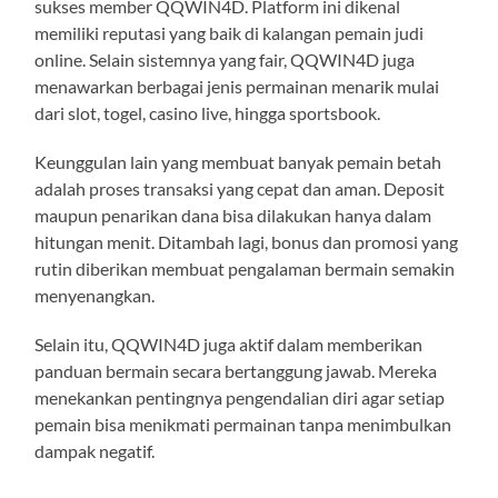
sukses member QQWIN4D. Platform ini dikenal
memiliki reputasi yang baik di kalangan pemain judi
online. Selain sistemnya yang fair, QQWIN4D juga
menawarkan berbagai jenis permainan menarik mulai
dari slot, togel, casino live, hingga sportsbook.
Keunggulan lain yang membuat banyak pemain betah
adalah proses transaksi yang cepat dan aman. Deposit
maupun penarikan dana bisa dilakukan hanya dalam
hitungan menit. Ditambah lagi, bonus dan promosi yang
rutin diberikan membuat pengalaman bermain semakin
menyenangkan.
Selain itu, QQWIN4D juga aktif dalam memberikan
panduan bermain secara bertanggung jawab. Mereka
menekankan pentingnya pengendalian diri agar setiap
pemain bisa menikmati permainan tanpa menimbulkan
dampak negatif.