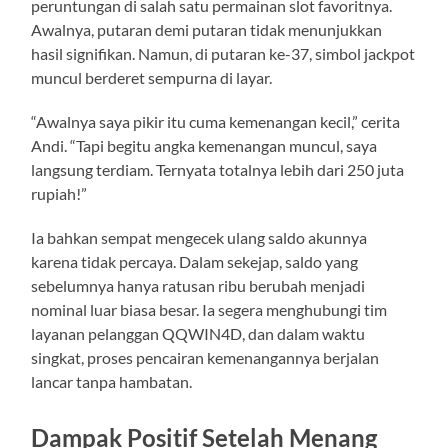
peruntungan di salah satu permainan slot favoritnya.
Awalnya, putaran demi putaran tidak menunjukkan
hasil signifikan. Namun, di putaran ke-37, simbol jackpot
muncul berderet sempurna di layar.
“Awalnya saya pikir itu cuma kemenangan kecil,” cerita
Andi. “Tapi begitu angka kemenangan muncul, saya
langsung terdiam. Ternyata totalnya lebih dari 250 juta
rupiah!”
Ia bahkan sempat mengecek ulang saldo akunnya
karena tidak percaya. Dalam sekejap, saldo yang
sebelumnya hanya ratusan ribu berubah menjadi
nominal luar biasa besar. Ia segera menghubungi tim
layanan pelanggan QQWIN4D, dan dalam waktu
singkat, proses pencairan kemenangannya berjalan
lancar tanpa hambatan.
Dampak Positif Setelah Menang