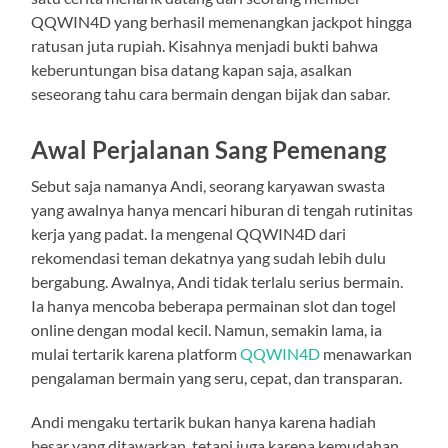
QQWIN4D yang berhasil memenangkan jackpot hingga
ratusan juta rupiah. Kisahnya menjadi bukti bahwa
keberuntungan bisa datang kapan saja, asalkan
seseorang tahu cara bermain dengan bijak dan sabar.
Awal Perjalanan Sang Pemenang
Sebut saja namanya Andi, seorang karyawan swasta
yang awalnya hanya mencari hiburan di tengah rutinitas
kerja yang padat. Ia mengenal QQWIN4D dari
rekomendasi teman dekatnya yang sudah lebih dulu
bergabung. Awalnya, Andi tidak terlalu serius bermain.
Ia hanya mencoba beberapa permainan slot dan togel
online dengan modal kecil. Namun, semakin lama, ia
mulai tertarik karena platform
QQWIN4D
menawarkan
pengalaman bermain yang seru, cepat, dan transparan.
Andi mengaku tertarik bukan hanya karena hadiah
besar yang ditawarkan, tetapi juga karena kemudahan