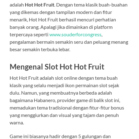
adalah
Hot Hot Fruit
. Dengan tema klasik buah-buahan
yang dikemas dengan tampilan modern dan fitur
menarik, Hot Hot Fruit berhasil mencuri perhatian
banyak orang. Apalagi jika dimainkan di platform
terpercaya seperti
www.souderforcongress
,
pengalaman bermain semakin seru dan peluang menang
besar semakin terbuka lebar.
Mengenal Slot Hot Hot Fruit
Hot Hot Fruit adalah slot online dengan tema buah
klasik yang selalu menjadi ikon permainan slot sejak
dulu. Namun, yang membuatnya berbeda adalah
bagaimana Habanero, provider game di balik slot ini,
memadukan tema tradisional dengan fitur-fitur bonus
yang menggiurkan dan visual yang tajam dan penuh
warna.
Game ini biasanya hadir dengan 5 gulungan dan