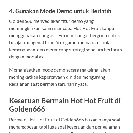
4. Gunakan Mode Demo untuk Berlatih
Golden666 menyediakan fitur demo yang
memungkinkan kamu mencoba Hot Hot Fruit tanpa
menggunakan uang asli. Fitur ini sangat berguna untuk
belajar mengenal fitur-fitur game, memahami pola
kemenangan, dan merancang strategi sebelum bertaruh
dengan modal asli.
Memanfaatkan mode demo secara maksimal akan
meningkatkan kepercayaan diri dan mengurangi
kesalahan saat bermain taruhan nyata.
Keseruan Bermain Hot Hot Fruit di
Golden666
Bermain Hot Hot Fruit di Golden666 bukan hanya soal
menang besar, tapi juga soal keseruan dan pengalaman