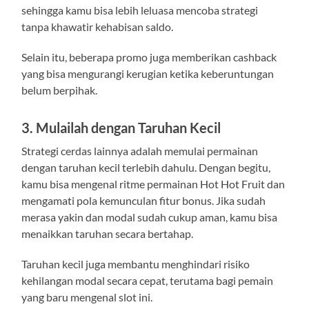
sehingga kamu bisa lebih leluasa mencoba strategi
tanpa khawatir kehabisan saldo.
Selain itu, beberapa promo juga memberikan cashback
yang bisa mengurangi kerugian ketika keberuntungan
belum berpihak.
3. Mulailah dengan Taruhan Kecil
Strategi cerdas lainnya adalah memulai permainan
dengan taruhan kecil terlebih dahulu. Dengan begitu,
kamu bisa mengenal ritme permainan Hot Hot Fruit dan
mengamati pola kemunculan fitur bonus. Jika sudah
merasa yakin dan modal sudah cukup aman, kamu bisa
menaikkan taruhan secara bertahap.
Taruhan kecil juga membantu menghindari risiko
kehilangan modal secara cepat, terutama bagi pemain
yang baru mengenal slot ini.