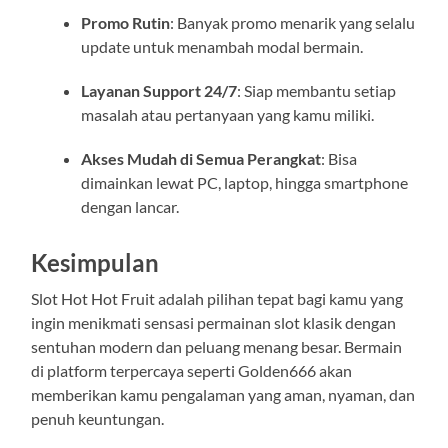
Promo Rutin
: Banyak promo menarik yang selalu
update untuk menambah modal bermain.
Layanan Support 24/7
: Siap membantu setiap
masalah atau pertanyaan yang kamu miliki.
Akses Mudah di Semua Perangkat
: Bisa
dimainkan lewat PC, laptop, hingga smartphone
dengan lancar.
Kesimpulan
Slot Hot Hot Fruit adalah pilihan tepat bagi kamu yang
ingin menikmati sensasi permainan slot klasik dengan
sentuhan modern dan peluang menang besar. Bermain
di platform terpercaya seperti Golden666 akan
memberikan kamu pengalaman yang aman, nyaman, dan
penuh keuntungan.