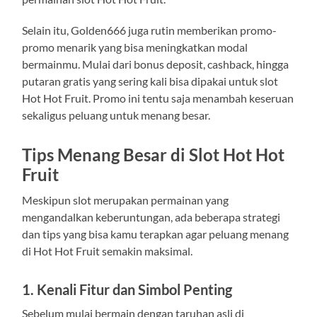
Selain itu, Golden666 juga rutin memberikan promo-
promo menarik yang bisa meningkatkan modal
bermainmu. Mulai dari bonus deposit, cashback, hingga
putaran gratis yang sering kali bisa dipakai untuk slot
Hot Hot Fruit. Promo ini tentu saja menambah keseruan
sekaligus peluang untuk menang besar.
Tips Menang Besar di Slot Hot Hot
Fruit
Meskipun slot merupakan permainan yang
mengandalkan keberuntungan, ada beberapa strategi
dan tips yang bisa kamu terapkan agar peluang menang
di Hot Hot Fruit semakin maksimal.
1. Kenali Fitur dan Simbol Penting
Sebelum mulai bermain dengan taruhan asli di