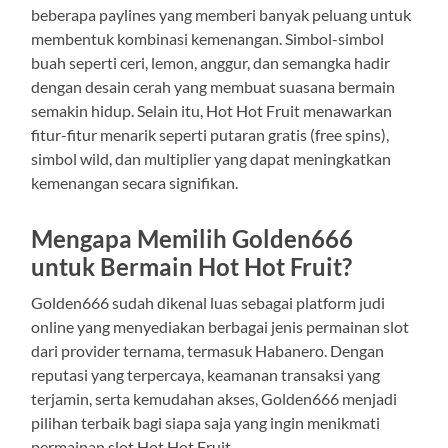
beberapa paylines yang memberi banyak peluang untuk
membentuk kombinasi kemenangan. Simbol-simbol
buah seperti ceri, lemon, anggur, dan semangka hadir
dengan desain cerah yang membuat suasana bermain
semakin hidup. Selain itu, Hot Hot Fruit menawarkan
fitur-fitur menarik seperti putaran gratis (free spins),
simbol wild, dan multiplier yang dapat meningkatkan
kemenangan secara signifikan.
Mengapa Memilih Golden666
untuk Bermain Hot Hot Fruit?
Golden666 sudah dikenal luas sebagai platform judi
online yang menyediakan berbagai jenis permainan slot
dari provider ternama, termasuk Habanero. Dengan
reputasi yang terpercaya, keamanan transaksi yang
terjamin, serta kemudahan akses, Golden666 menjadi
pilihan terbaik bagi siapa saja yang ingin menikmati
permainan slot Hot Hot Fruit.