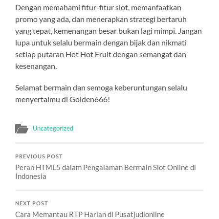
Dengan memahami fitur-fitur slot, memanfaatkan
promo yang ada, dan menerapkan strategi bertaruh
yang tepat, kemenangan besar bukan lagi mimpi. Jangan
lupa untuk selalu bermain dengan bijak dan nikmati
setiap putaran Hot Hot Fruit dengan semangat dan
kesenangan.
Selamat bermain dan semoga keberuntungan selalu
menyertaimu di Golden666!
Uncategorized
PREVIOUS POST
Peran HTML5 dalam Pengalaman Bermain Slot Online di
Indonesia
NEXT POST
Cara Memantau RTP Harian di Pusatjudionline