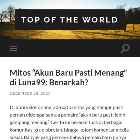
TOP OF THE WORLD
Toggle
Toggle
search
mobile
field
menu
Mitos “Akun Baru Pasti Menang”
di Luna99: Benarkah?
DECEMBER 28, 2025
Di dunia slot online, ada satu mitos yang hampir pasti
pernah didengar semua pemain: “akun baru pasti lebih
gampang menang.” Cerita ini beredar luas di berbagai
komunitas, grup obrolan, hingga kolom komentar media
sosial. Banyak yang percaya bahwa pemain baru punya