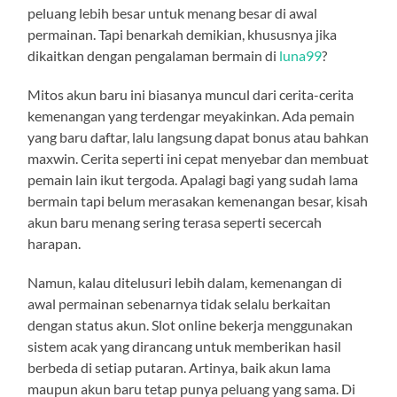
peluang lebih besar untuk menang besar di awal
permainan. Tapi benarkah demikian, khususnya jika
dikaitkan dengan pengalaman bermain di
luna99
?
Mitos akun baru ini biasanya muncul dari cerita-cerita
kemenangan yang terdengar meyakinkan. Ada pemain
yang baru daftar, lalu langsung dapat bonus atau bahkan
maxwin. Cerita seperti ini cepat menyebar dan membuat
pemain lain ikut tergoda. Apalagi bagi yang sudah lama
bermain tapi belum merasakan kemenangan besar, kisah
akun baru menang sering terasa seperti secercah
harapan.
Namun, kalau ditelusuri lebih dalam, kemenangan di
awal permainan sebenarnya tidak selalu berkaitan
dengan status akun. Slot online bekerja menggunakan
sistem acak yang dirancang untuk memberikan hasil
berbeda di setiap putaran. Artinya, baik akun lama
maupun akun baru tetap punya peluang yang sama. Di