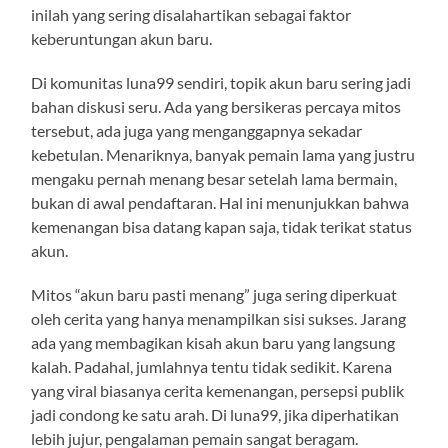
inilah yang sering disalahartikan sebagai faktor
keberuntungan akun baru.
Di komunitas luna99 sendiri, topik akun baru sering jadi
bahan diskusi seru. Ada yang bersikeras percaya mitos
tersebut, ada juga yang menganggapnya sekadar
kebetulan. Menariknya, banyak pemain lama yang justru
mengaku pernah menang besar setelah lama bermain,
bukan di awal pendaftaran. Hal ini menunjukkan bahwa
kemenangan bisa datang kapan saja, tidak terikat status
akun.
Mitos “akun baru pasti menang” juga sering diperkuat
oleh cerita yang hanya menampilkan sisi sukses. Jarang
ada yang membagikan kisah akun baru yang langsung
kalah. Padahal, jumlahnya tentu tidak sedikit. Karena
yang viral biasanya cerita kemenangan, persepsi publik
jadi condong ke satu arah. Di luna99, jika diperhatikan
lebih jujur, pengalaman pemain sangat beragam.