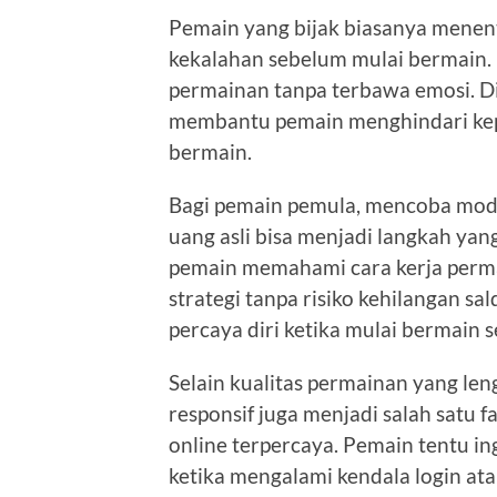
Pemain yang bijak biasanya menen
kekalahan sebelum mulai bermain. 
permainan tanpa terbawa emosi. Di
membantu pemain menghindari kepu
bermain.
Bagi pemain pemula, mencoba mo
uang asli bisa menjadi langkah y
pemain memahami cara kerja perma
strategi tanpa risiko kehilangan sa
percaya diri ketika mulai bermain s
Selain kualitas permainan yang le
responsif juga menjadi salah satu f
online terpercaya. Pemain tentu 
ketika mengalami kendala login ata