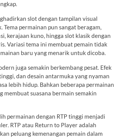
engkap.
ghadirkan slot dengan tampilan visual
ik. Tema permainan pun sangat beragam,
si, kerajaan kuno, hingga slot klasik dengan
s. Variasi tema ini membuat pemain tidak
rmainan baru yang menarik untuk dicoba.
modern juga semakin berkembang pesat. Efek
as tinggi, dan desain antarmuka yang nyaman
sa lebih hidup. Bahkan beberapa permainan
ang membuat suasana bermain semakin
ih permainan dengan RTP tinggi menjadi
uler. RTP atau Return to Player adalah
ukkan peluang kemenangan pemain dalam