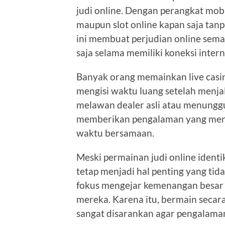
judi online. Dengan perangkat mobi
maupun slot online kapan saja tan
ini membuat perjudian online sema
saja selama memiliki koneksi intern
Banyak orang memainkan live casin
mengisi waktu luang setelah menjal
melawan dealer asli atau menungg
memberikan pengalaman yang men
waktu bersamaan.
Meski permainan judi online ident
tetap menjadi hal penting yang tid
fokus mengejar kemenangan besar 
mereka. Karena itu, bermain secara
sangat disarankan agar pengalama