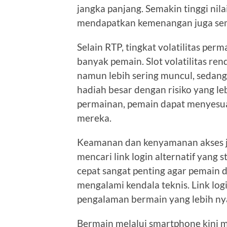
jangka panjang. Semakin tinggi nil
mendapatkan kemenangan juga sem
Selain RTP, tingkat volatilitas per
banyak pemain. Slot volatilitas r
namun lebih sering muncul, sedangk
hadiah besar dengan risiko yang l
permainan, pemain dapat menyesua
mereka.
Keamanan dan kenyamanan akses j
mencari link login alternatif yang s
cepat sangat penting agar pemain
mengalami kendala teknis. Link lo
pengalaman bermain yang lebih ny
Bermain melalui smartphone kini m