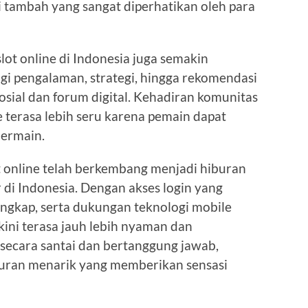
i tambah yang sangat diperhatikan oleh para
lot online di Indonesia juga semakin
i pengalaman, strategi, hingga rekomendasi
osial dan forum digital. Kehadiran komunitas
 terasa lebih seru karena pemain dapat
bermain.
ot online telah berkembang menjadi hiburan
 di Indonesia. Dengan akses login yang
ngkap, serta dukungan teknologi mobile
kini terasa jauh lebih nyaman dan
ecara santai dan bertanggung jawab,
buran menarik yang memberikan sensasi