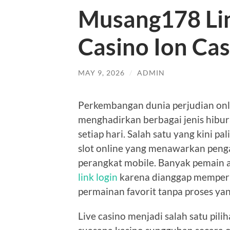
Musang178 Lin
Casino Ion Cas
MAY 9, 2026
/
ADMIN
Perkembangan dunia perjudian onli
menghadirkan berbagai jenis hibur
setiap hari. Salah satu yang kini p
slot online yang menawarkan peng
perangkat mobile. Banyak pemain a
link login
karena dianggap memper
permainan favorit tanpa proses y
Live casino menjadi salah satu pil