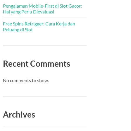
Pengalaman Mobile-First di Slot Gacor:
Hal yang Perlu Dievaluasi
Free Spins Retrigger: Cara Kerja dan
Peluang di Slot
Recent Comments
No comments to show.
Archives