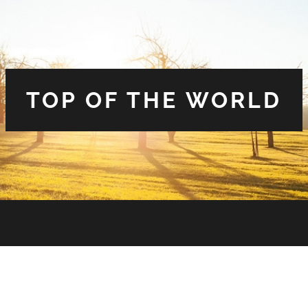
TOP OF THE WORLD