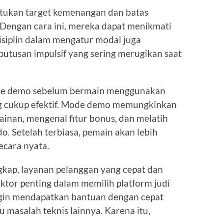
tukan target kemenangan dan batas
Dengan cara ini, mereka dapat menikmati
siplin dalam mengatur modal juga
tusan impulsif yang sering merugikan saat
de demo sebelum bermain menggunakan
ang cukup efektif. Mode demo memungkinkan
inan, mengenal fitur bonus, dan melatih
ldo. Setelah terbiasa, pemain akan lebih
ecara nyata.
ngkap, layanan pelanggan yang cepat dan
aktor penting dalam memilih platform judi
ingin mendapatkan bantuan dengan cepat
u masalah teknis lainnya. Karena itu,