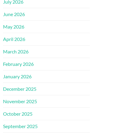
July 2026
June 2026
May 2026
April 2026
March 2026
February 2026
January 2026
December 2025
November 2025
October 2025
September 2025