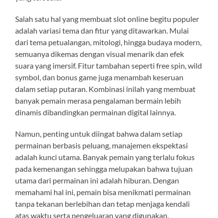
Salah satu hal yang membuat slot online begitu populer
adalah variasi tema dan fitur yang ditawarkan. Mulai
dari tema petualangan, mitologi, hingga budaya modern,
semuanya dikemas dengan visual menarik dan efek
suara yang imersif. Fitur tambahan seperti free spin, wild
symbol, dan bonus game juga menambah keseruan
dalam setiap putaran. Kombinasi inilah yang membuat
banyak pemain merasa pengalaman bermain lebih
dinamis dibandingkan permainan digital lainnya.
Namun, penting untuk diingat bahwa dalam setiap
permainan berbasis peluang, manajemen ekspektasi
adalah kunci utama. Banyak pemain yang terlalu fokus
pada kemenangan sehingga melupakan bahwa tujuan
utama dari permainan ini adalah hiburan. Dengan
memahami hal ini, pemain bisa menikmati permainan
tanpa tekanan berlebihan dan tetap menjaga kendali
atas waktu serta pengeluaran yang digunakan.