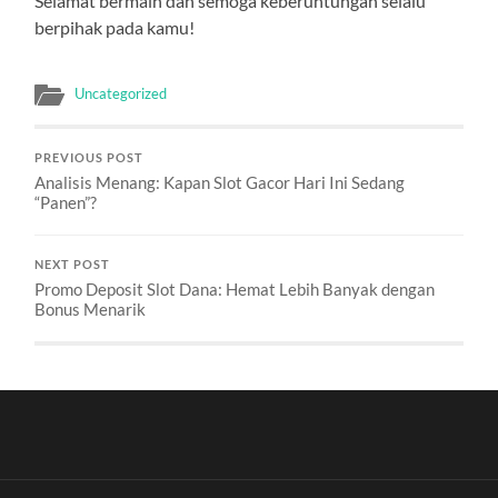
Selamat bermain dan semoga keberuntungan selalu
berpihak pada kamu!
Uncategorized
PREVIOUS POST
Analisis Menang: Kapan Slot Gacor Hari Ini Sedang
“Panen”?
NEXT POST
Promo Deposit Slot Dana: Hemat Lebih Banyak dengan
Bonus Menarik