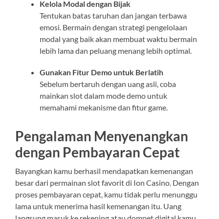
Kelola Modal dengan Bijak
Tentukan batas taruhan dan jangan terbawa
emosi. Bermain dengan strategi pengelolaan
modal yang baik akan membuat waktu bermain
lebih lama dan peluang menang lebih optimal.
Gunakan Fitur Demo untuk Berlatih
Sebelum bertaruh dengan uang asli, coba
mainkan slot dalam mode demo untuk
memahami mekanisme dan fitur game.
Pengalaman Menyenangkan
dengan Pembayaran Cepat
Bayangkan kamu berhasil mendapatkan kemenangan
besar dari permainan slot favorit di Ion Casino. Dengan
proses pembayaran cepat, kamu tidak perlu menunggu
lama untuk menerima hasil kemenangan itu. Uang
langsung masuk ke rekening atau dompet digital kamu