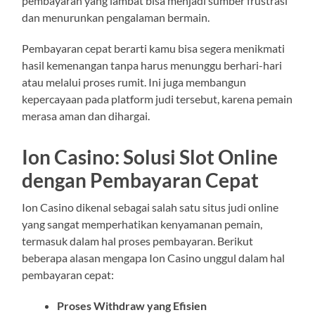
pembayaran yang lambat bisa menjadi sumber frustrasi
dan menurunkan pengalaman bermain.
Pembayaran cepat berarti kamu bisa segera menikmati
hasil kemenangan tanpa harus menunggu berhari-hari
atau melalui proses rumit. Ini juga membangun
kepercayaan pada platform judi tersebut, karena pemain
merasa aman dan dihargai.
Ion Casino: Solusi Slot Online
dengan Pembayaran Cepat
Ion Casino dikenal sebagai salah satu situs judi online
yang sangat memperhatikan kenyamanan pemain,
termasuk dalam hal proses pembayaran. Berikut
beberapa alasan mengapa Ion Casino unggul dalam hal
pembayaran cepat:
Proses Withdraw yang Efisien