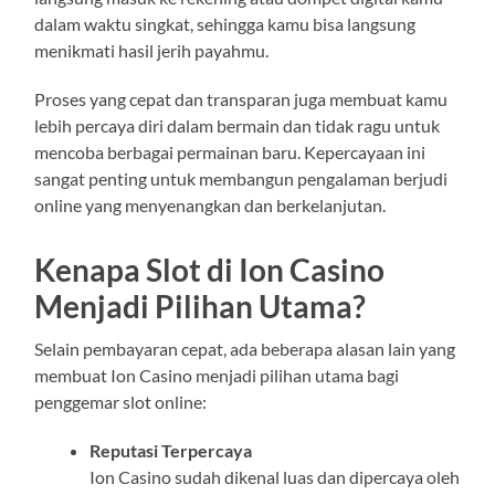
dalam waktu singkat, sehingga kamu bisa langsung
menikmati hasil jerih payahmu.
Proses yang cepat dan transparan juga membuat kamu
lebih percaya diri dalam bermain dan tidak ragu untuk
mencoba berbagai permainan baru. Kepercayaan ini
sangat penting untuk membangun pengalaman berjudi
online yang menyenangkan dan berkelanjutan.
Kenapa Slot di Ion Casino
Menjadi Pilihan Utama?
Selain pembayaran cepat, ada beberapa alasan lain yang
membuat Ion Casino menjadi pilihan utama bagi
penggemar slot online:
Reputasi Terpercaya
Ion Casino sudah dikenal luas dan dipercaya oleh