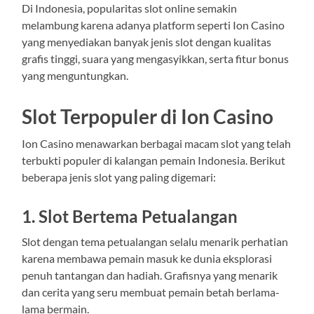
Di Indonesia, popularitas slot online semakin
melambung karena adanya platform seperti Ion Casino
yang menyediakan banyak jenis slot dengan kualitas
grafis tinggi, suara yang mengasyikkan, serta fitur bonus
yang menguntungkan.
Slot Terpopuler di Ion Casino
Ion Casino menawarkan berbagai macam slot yang telah
terbukti populer di kalangan pemain Indonesia. Berikut
beberapa jenis slot yang paling digemari:
1. Slot Bertema Petualangan
Slot dengan tema petualangan selalu menarik perhatian
karena membawa pemain masuk ke dunia eksplorasi
penuh tantangan dan hadiah. Grafisnya yang menarik
dan cerita yang seru membuat pemain betah berlama-
lama bermain.