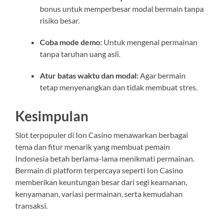
bonus untuk memperbesar modal bermain tanpa
risiko besar.
Coba mode demo:
Untuk mengenal permainan
tanpa taruhan uang asli.
Atur batas waktu dan modal:
Agar bermain
tetap menyenangkan dan tidak membuat stres.
Kesimpulan
Slot terpopuler di Ion Casino menawarkan berbagai
tema dan fitur menarik yang membuat pemain
Indonesia betah berlama-lama menikmati permainan.
Bermain di platform terpercaya seperti Ion Casino
memberikan keuntungan besar dari segi keamanan,
kenyamanan, variasi permainan, serta kemudahan
transaksi.