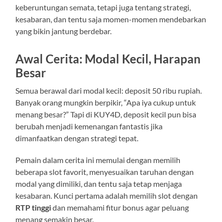
keberuntungan semata, tetapi juga tentang strategi,
kesabaran, dan tentu saja momen-momen mendebarkan
yang bikin jantung berdebar.
Awal Cerita: Modal Kecil, Harapan
Besar
Semua berawal dari modal kecil: deposit 50 ribu rupiah.
Banyak orang mungkin berpikir, “Apa iya cukup untuk
menang besar?” Tapi di KUY4D, deposit kecil pun bisa
berubah menjadi kemenangan fantastis jika
dimanfaatkan dengan strategi tepat.
Pemain dalam cerita ini memulai dengan memilih
beberapa slot favorit, menyesuaikan taruhan dengan
modal yang dimiliki, dan tentu saja tetap menjaga
kesabaran. Kunci pertama adalah memilih slot dengan
RTP tinggi
dan memahami fitur bonus agar peluang
menang semakin besar.