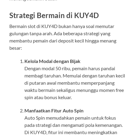
Strategi Bermain di KUY4D
Bermain slot di KUY4D bukan hanya soal memutar
gulungan tanpa arah. Ada beberapa strategi yang
membantu pemain dari deposit kecil hingga menang
besar:
Kelola Modal dengan Bijak
Dengan modal 50 ribu, pemain harus pandai
membagi taruhan. Memulai dengan taruhan kecil
di putaran awal membantu memperpanjang
waktu bermain sekaligus menunggu momen free
spin atau bonus keluar.
Manfaatkan Fitur Auto Spin
Auto Spin memudahkan pemain untuk fokus
pada strategi dan mengamati pola kemenangan.
Di KUY4D, fitur ini membantu meningkatkan