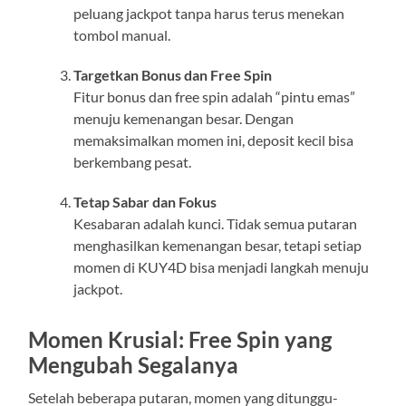
peluang jackpot tanpa harus terus menekan
tombol manual.
Targetkan Bonus dan Free Spin
Fitur bonus dan free spin adalah “pintu emas”
menuju kemenangan besar. Dengan
memaksimalkan momen ini, deposit kecil bisa
berkembang pesat.
Tetap Sabar dan Fokus
Kesabaran adalah kunci. Tidak semua putaran
menghasilkan kemenangan besar, tetapi setiap
momen di KUY4D bisa menjadi langkah menuju
jackpot.
Momen Krusial: Free Spin yang
Mengubah Segalanya
Setelah beberapa putaran, momen yang ditunggu-