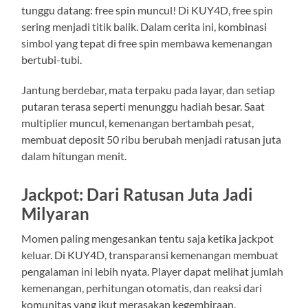
tunggu datang: free spin muncul! Di KUY4D, free spin
sering menjadi titik balik. Dalam cerita ini, kombinasi
simbol yang tepat di free spin membawa kemenangan
bertubi-tubi.
Jantung berdebar, mata terpaku pada layar, dan setiap
putaran terasa seperti menunggu hadiah besar. Saat
multiplier muncul, kemenangan bertambah pesat,
membuat deposit 50 ribu berubah menjadi ratusan juta
dalam hitungan menit.
Jackpot: Dari Ratusan Juta Jadi
Milyaran
Momen paling mengesankan tentu saja ketika jackpot
keluar. Di KUY4D, transparansi kemenangan membuat
pengalaman ini lebih nyata. Player dapat melihat jumlah
kemenangan, perhitungan otomatis, dan reaksi dari
komunitas yang ikut merasakan kegembiraan.