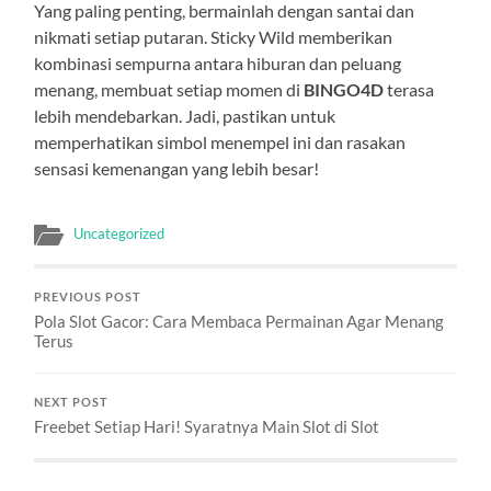
Yang paling penting, bermainlah dengan santai dan
nikmati setiap putaran. Sticky Wild memberikan
kombinasi sempurna antara hiburan dan peluang
menang, membuat setiap momen di
BINGO4D
terasa
lebih mendebarkan. Jadi, pastikan untuk
memperhatikan simbol menempel ini dan rasakan
sensasi kemenangan yang lebih besar!
Uncategorized
PREVIOUS POST
Pola Slot Gacor: Cara Membaca Permainan Agar Menang
Terus
NEXT POST
Freebet Setiap Hari! Syaratnya Main Slot di Slot