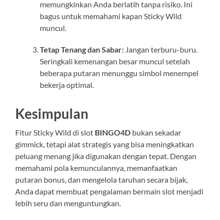
memungkinkan Anda berlatih tanpa risiko. Ini
bagus untuk memahami kapan Sticky Wild
muncul.
Tetap Tenang dan Sabar:
Jangan terburu-buru.
Seringkali kemenangan besar muncul setelah
beberapa putaran menunggu simbol menempel
bekerja optimal.
Kesimpulan
Fitur Sticky Wild di slot
BINGO4D
bukan sekadar
gimmick, tetapi alat strategis yang bisa meningkatkan
peluang menang jika digunakan dengan tepat. Dengan
memahami pola kemunculannya, memanfaatkan
putaran bonus, dan mengelola taruhan secara bijak,
Anda dapat membuat pengalaman bermain slot menjadi
lebih seru dan menguntungkan.