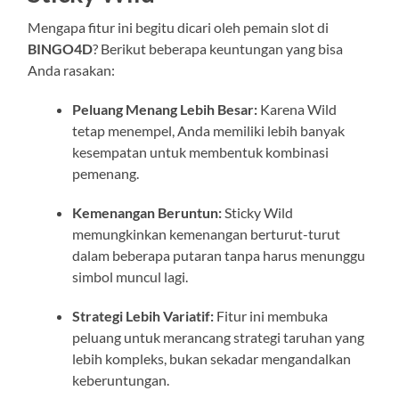
Mengapa fitur ini begitu dicari oleh pemain slot di
BINGO4D
? Berikut beberapa keuntungan yang bisa
Anda rasakan:
Peluang Menang Lebih Besar:
Karena Wild
tetap menempel, Anda memiliki lebih banyak
kesempatan untuk membentuk kombinasi
pemenang.
Kemenangan Beruntun:
Sticky Wild
memungkinkan kemenangan berturut-turut
dalam beberapa putaran tanpa harus menunggu
simbol muncul lagi.
Strategi Lebih Variatif:
Fitur ini membuka
peluang untuk merancang strategi taruhan yang
lebih kompleks, bukan sekadar mengandalkan
keberuntungan.