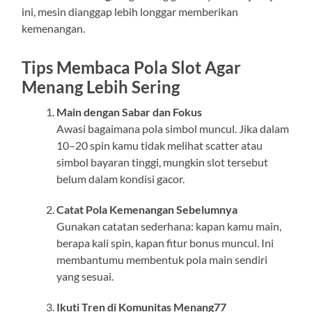
ini, mesin dianggap lebih longgar memberikan
kemenangan.
Tips Membaca Pola Slot Agar
Menang Lebih Sering
Main dengan Sabar dan Fokus
Awasi bagaimana pola simbol muncul. Jika dalam
10–20 spin kamu tidak melihat scatter atau
simbol bayaran tinggi, mungkin slot tersebut
belum dalam kondisi gacor.
Catat Pola Kemenangan Sebelumnya
Gunakan catatan sederhana: kapan kamu main,
berapa kali spin, kapan fitur bonus muncul. Ini
membantumu membentuk pola main sendiri
yang sesuai.
Ikuti Tren di Komunitas Menang77