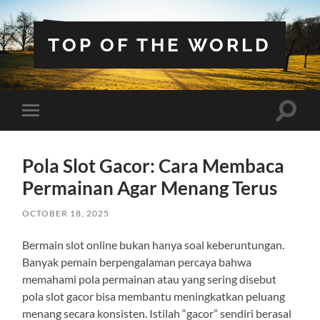
TOP OF THE WORLD
Toggle
Toggle
search
mobile
field
menu
Pola Slot Gacor: Cara Membaca
Permainan Agar Menang Terus
OCTOBER 18, 2025
Bermain slot online bukan hanya soal keberuntungan.
Banyak pemain berpengalaman percaya bahwa
memahami pola permainan atau yang sering disebut
pola slot gacor bisa membantu meningkatkan peluang
menang secara konsisten. Istilah “gacor” sendiri berasal