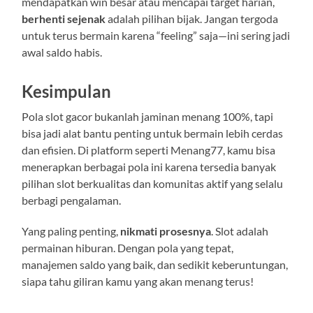
mendapatkan win besar atau mencapai target harian,
berhenti sejenak
adalah pilihan bijak. Jangan tergoda
untuk terus bermain karena “feeling” saja—ini sering jadi
awal saldo habis.
Kesimpulan
Pola slot gacor bukanlah jaminan menang 100%, tapi
bisa jadi alat bantu penting untuk bermain lebih cerdas
dan efisien. Di platform seperti Menang77, kamu bisa
menerapkan berbagai pola ini karena tersedia banyak
pilihan slot berkualitas dan komunitas aktif yang selalu
berbagi pengalaman.
Yang paling penting,
nikmati prosesnya
. Slot adalah
permainan hiburan. Dengan pola yang tepat,
manajemen saldo yang baik, dan sedikit keberuntungan,
siapa tahu giliran kamu yang akan menang terus!