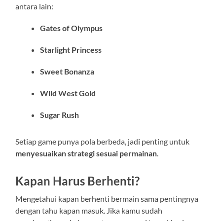
antara lain:
Gates of Olympus
Starlight Princess
Sweet Bonanza
Wild West Gold
Sugar Rush
Setiap game punya pola berbeda, jadi penting untuk
menyesuaikan strategi sesuai permainan
.
Kapan Harus Berhenti?
Mengetahui kapan berhenti bermain sama pentingnya
dengan tahu kapan masuk. Jika kamu sudah