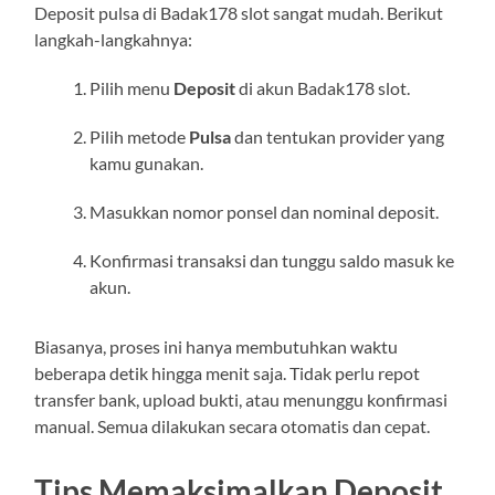
Deposit pulsa di Badak178 slot sangat mudah. Berikut
langkah-langkahnya:
Pilih menu
Deposit
di akun Badak178 slot.
Pilih metode
Pulsa
dan tentukan provider yang
kamu gunakan.
Masukkan nomor ponsel dan nominal deposit.
Konfirmasi transaksi dan tunggu saldo masuk ke
akun.
Biasanya, proses ini hanya membutuhkan waktu
beberapa detik hingga menit saja. Tidak perlu repot
transfer bank, upload bukti, atau menunggu konfirmasi
manual. Semua dilakukan secara otomatis dan cepat.
Tips Memaksimalkan Deposit