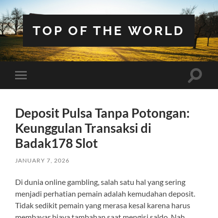
TOP OF THE WORLD
Toggle
Toggle
search
mobile
field
menu
Deposit Pulsa Tanpa Potongan:
Keunggulan Transaksi di
Badak178 Slot
JANUARY 7, 2026
Di dunia online gambling, salah satu hal yang sering
menjadi perhatian pemain adalah kemudahan deposit.
Tidak sedikit pemain yang merasa kesal karena harus
membayar biaya tambahan saat mengisi saldo. Nah,