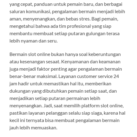
yang cepat, panduan untuk pemain baru, dan berbagai
saluran komunikasi, pengalaman bermain menjadi lebih
aman, menyenangkan, dan bebas stres. Bagi pemain,
mengetahui bahwa ada tim profesional yang siap
membantu membuat setiap putaran gulungan terasa
lebih nyaman dan seru.
Bermain slot online bukan hanya soal keberuntungan
atau kesenangan sesaat. Kenyamanan dan keamanan
juga menjadi faktor penting agar pengalaman bermain
benar-benar maksimal. Layanan customer service 24
jam hadir untuk memastikan hal itu, memberikan
dukungan yang dibutuhkan pemain setiap saat, dan
menjadikan setiap putaran permainan lebih
menyenangkan. Jadi, saat memilih platform slot online,
pastikan layanan pelanggan selalu siap siaga, karena hal
kecil ini ternyata bisa membuat pengalaman bermain
jauh lebih memuaskan.