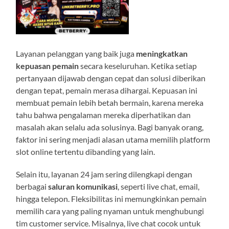
Layanan pelanggan yang baik juga
meningkatkan
kepuasan pemain
secara keseluruhan. Ketika setiap
pertanyaan dijawab dengan cepat dan solusi diberikan
dengan tepat, pemain merasa dihargai. Kepuasan ini
membuat pemain lebih betah bermain, karena mereka
tahu bahwa pengalaman mereka diperhatikan dan
masalah akan selalu ada solusinya. Bagi banyak orang,
faktor ini sering menjadi alasan utama memilih platform
slot online tertentu dibanding yang lain.
Selain itu, layanan 24 jam sering dilengkapi dengan
berbagai
saluran komunikasi
, seperti live chat, email,
hingga telepon. Fleksibilitas ini memungkinkan pemain
memilih cara yang paling nyaman untuk menghubungi
tim customer service. Misalnya, live chat cocok untuk