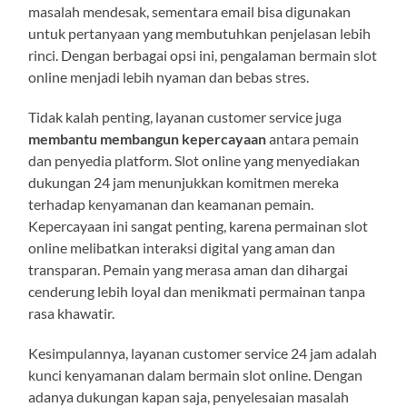
masalah mendesak, sementara email bisa digunakan
untuk pertanyaan yang membutuhkan penjelasan lebih
rinci. Dengan berbagai opsi ini, pengalaman bermain slot
online menjadi lebih nyaman dan bebas stres.
Tidak kalah penting, layanan customer service juga
membantu membangun kepercayaan
antara pemain
dan penyedia platform. Slot online yang menyediakan
dukungan 24 jam menunjukkan komitmen mereka
terhadap kenyamanan dan keamanan pemain.
Kepercayaan ini sangat penting, karena permainan slot
online melibatkan interaksi digital yang aman dan
transparan. Pemain yang merasa aman dan dihargai
cenderung lebih loyal dan menikmati permainan tanpa
rasa khawatir.
Kesimpulannya, layanan customer service 24 jam adalah
kunci kenyamanan dalam bermain slot online. Dengan
adanya dukungan kapan saja, penyelesaian masalah