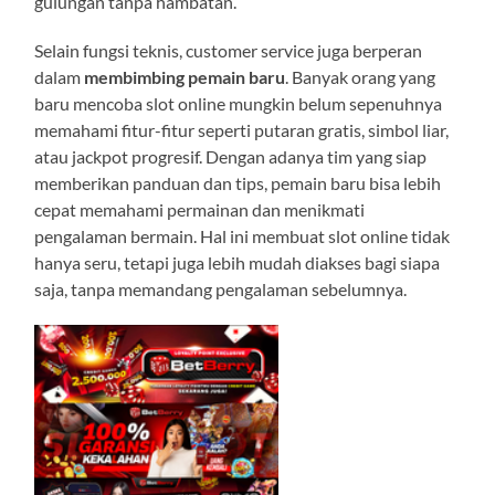
gulungan tanpa hambatan.
Selain fungsi teknis, customer service juga berperan
dalam
membimbing pemain baru
. Banyak orang yang
baru mencoba slot online mungkin belum sepenuhnya
memahami fitur-fitur seperti putaran gratis, simbol liar,
atau jackpot progresif. Dengan adanya tim yang siap
memberikan panduan dan tips, pemain baru bisa lebih
cepat memahami permainan dan menikmati
pengalaman bermain. Hal ini membuat slot online tidak
hanya seru, tetapi juga lebih mudah diakses bagi siapa
saja, tanpa memandang pengalaman sebelumnya.