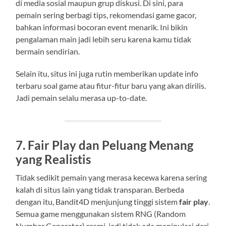
di media sosial maupun grup diskusi. Di sini, para
pemain sering berbagi tips, rekomendasi game gacor,
bahkan informasi bocoran event menarik. Ini bikin
pengalaman main jadi lebih seru karena kamu tidak
bermain sendirian.
Selain itu, situs ini juga rutin memberikan update info
terbaru soal game atau fitur-fitur baru yang akan dirilis.
Jadi pemain selalu merasa up-to-date.
7.
Fair Play dan Peluang Menang
yang Realistis
Tidak sedikit pemain yang merasa kecewa karena sering
kalah di situs lain yang tidak transparan. Berbeda
dengan itu, Bandit4D menjunjung tinggi sistem
fair play
.
Semua game menggunakan sistem RNG (Random
Number Generator) resmi, jadi tidak ada manipulasi dari