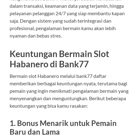
dalam transaksi, keamanan data yang terjamin, hingga
pelayanan pelanggan 24/7 yang siap membantu kapan
saja. Dengan sistem yang sudah terintegrasi dan
profesional, pengalaman bermain kamu akan lebih
nyaman dan bebas stres.
Keuntungan Bermain Slot
Habanero di Bank77
Bermain slot Habanero melalui bank77 daftar
memberikan berbagai keuntungan nyata, terutama bagi
pemain yang ingin menikmati pengalaman bermain yang
menyenangkan dan menguntungkan. Berikut beberapa
keuntungan yang bisa kamu rasakan:
1.
Bonus Menarik untuk Pemain
Baru dan Lama