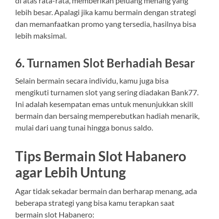
di atas rata-rata, memberikan peluang menang yang
lebih besar. Apalagi jika kamu bermain dengan strategi
dan memanfaatkan promo yang tersedia, hasilnya bisa
lebih maksimal.
6.
Turnamen Slot Berhadiah Besar
Selain bermain secara individu, kamu juga bisa
mengikuti turnamen slot yang sering diadakan Bank77.
Ini adalah kesempatan emas untuk menunjukkan skill
bermain dan bersaing memperebutkan hadiah menarik,
mulai dari uang tunai hingga bonus saldo.
Tips Bermain Slot Habanero
agar Lebih Untung
Agar tidak sekadar bermain dan berharap menang, ada
beberapa strategi yang bisa kamu terapkan saat
bermain slot Habanero: