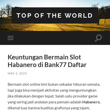
TOP OF THE WORLD
Toggle
Toggle
search
mobile
field
menu
Keuntungan Bermain Slot
Habanero di Bank77 Daftar
MAY 2, 2025
Bermain slot online kini bukan sekadar hiburan semata,
tapi juga bisa menjadi aktivitas yang menguntungkan
jika dilakukan dengan tepat. Salah satu provider game
yang sering jadi andalan para pemain adalah
Habanero
,
dikenal luas karena kualitas grafisnya yang tajam,