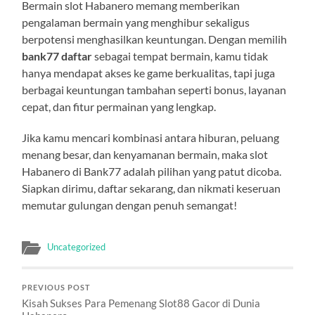
Bermain slot Habanero memang memberikan
pengalaman bermain yang menghibur sekaligus
berpotensi menghasilkan keuntungan. Dengan memilih
bank77 daftar
sebagai tempat bermain, kamu tidak
hanya mendapat akses ke game berkualitas, tapi juga
berbagai keuntungan tambahan seperti bonus, layanan
cepat, dan fitur permainan yang lengkap.
Jika kamu mencari kombinasi antara hiburan, peluang
menang besar, dan kenyamanan bermain, maka slot
Habanero di Bank77 adalah pilihan yang patut dicoba.
Siapkan dirimu, daftar sekarang, dan nikmati keseruan
memutar gulungan dengan penuh semangat!
Uncategorized
PREVIOUS POST
Kisah Sukses Para Pemenang Slot88 Gacor di Dunia