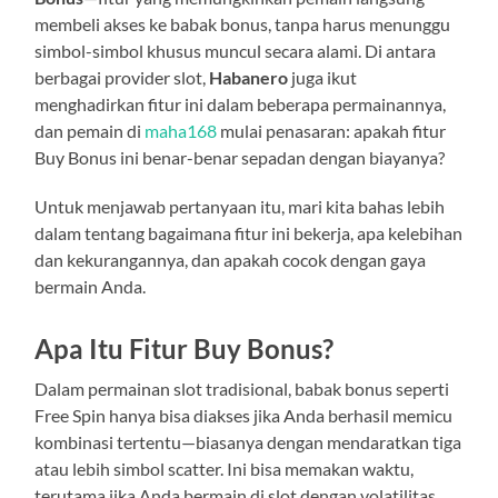
membeli akses ke babak bonus, tanpa harus menunggu
simbol-simbol khusus muncul secara alami. Di antara
berbagai provider slot,
Habanero
juga ikut
menghadirkan fitur ini dalam beberapa permainannya,
dan pemain di
maha168
mulai penasaran: apakah fitur
Buy Bonus ini benar-benar sepadan dengan biayanya?
Untuk menjawab pertanyaan itu, mari kita bahas lebih
dalam tentang bagaimana fitur ini bekerja, apa kelebihan
dan kekurangannya, dan apakah cocok dengan gaya
bermain Anda.
Apa Itu Fitur Buy Bonus?
Dalam permainan slot tradisional, babak bonus seperti
Free Spin hanya bisa diakses jika Anda berhasil memicu
kombinasi tertentu—biasanya dengan mendaratkan tiga
atau lebih simbol scatter. Ini bisa memakan waktu,
terutama jika Anda bermain di slot dengan volatilitas