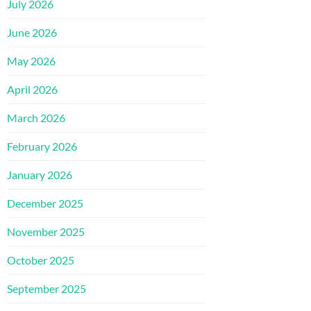
July 2026
June 2026
May 2026
April 2026
March 2026
February 2026
January 2026
December 2025
November 2025
October 2025
September 2025