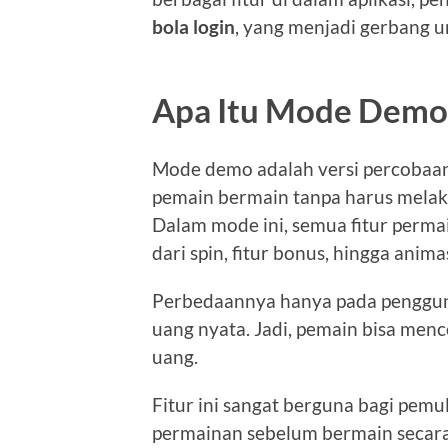
bola login
, yang menjadi gerbang 
Apa Itu Mode Demo 
Mode demo adalah versi percobaa
pemain bermain tanpa harus melak
Dalam mode ini, semua fitur permai
dari spin, fitur bonus, hingga anima
Perbedaannya hanya pada penggunaa
uang nyata. Jadi, pemain bisa men
uang.
Fitur ini sangat berguna bagi pem
permainan sebelum bermain secar