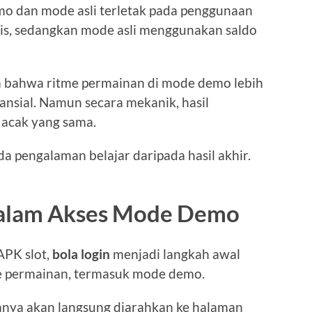
o dan mode asli terletak pada penggunaan
s, sedangkan mode asli menggunakan saldo
sa bahwa ritme permainan di mode demo lebih
nansial. Namun secara mekanik, hasil
 acak yang sama.
a pengalaman belajar daripada hasil akhir.
 dalam Akses Mode Demo
PK slot,
bola login
menjadi langkah awal
e permainan, termasuk mode demo.
asanya akan langsung diarahkan ke halaman