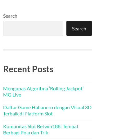
Search
Search
Recent Posts
Mengupas Algoritma ‘Rolling Jackpot’
MG Live
Daftar Game Habanero dengan Visual 3D
Terbaik di Platform Slot
Komunitas Slot Betwin188: Tempat
Berbagi Pola dan Trik