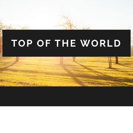
TOP OF THE WORLD