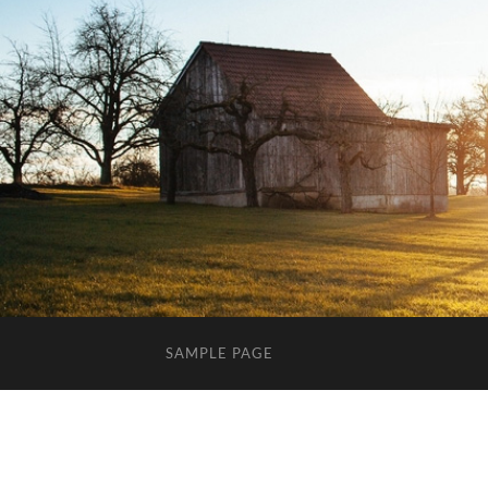
SAMPLE PAGE