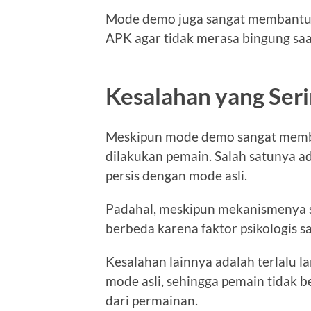
Mode demo juga sangat membantu b
APK agar tidak merasa bingung saa
Kesalahan yang Ser
Meskipun mode demo sangat memba
dilakukan pemain. Salah satunya 
persis dengan mode asli.
Padahal, meskipun mekanismenya s
berbeda karena faktor psikologis s
Kesalahan lainnya adalah terlalu
mode asli, sehingga pemain tida
dari permainan.