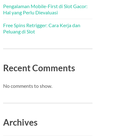
Pengalaman Mobile-First di Slot Gacor:
Hal yang Perlu Dievaluasi
Free Spins Retrigger: Cara Kerja dan
Peluang di Slot
Recent Comments
No comments to show.
Archives