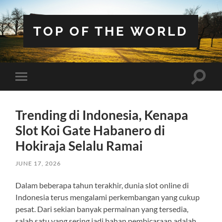
TOP OF THE WORLD
Toggle
Toggle
search
mobile
field
menu
Trending di Indonesia, Kenapa
Slot Koi Gate Habanero di
Hokiraja Selalu Ramai
JUNE 17, 2026
Dalam beberapa tahun terakhir, dunia slot online di
Indonesia terus mengalami perkembangan yang cukup
pesat. Dari sekian banyak permainan yang tersedia,
salah satu yang sering jadi bahan pembicaraan adalah