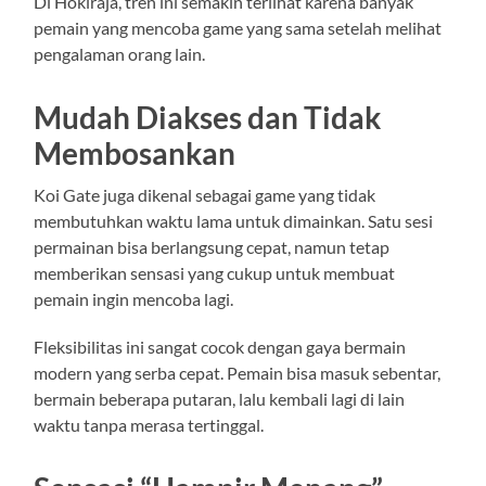
Di Hokiraja, tren ini semakin terlihat karena banyak
pemain yang mencoba game yang sama setelah melihat
pengalaman orang lain.
Mudah Diakses dan Tidak
Membosankan
Koi Gate juga dikenal sebagai game yang tidak
membutuhkan waktu lama untuk dimainkan. Satu sesi
permainan bisa berlangsung cepat, namun tetap
memberikan sensasi yang cukup untuk membuat
pemain ingin mencoba lagi.
Fleksibilitas ini sangat cocok dengan gaya bermain
modern yang serba cepat. Pemain bisa masuk sebentar,
bermain beberapa putaran, lalu kembali lagi di lain
waktu tanpa merasa tertinggal.