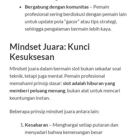
Bergabung dengan komunitas
– Pemain
profesional sering berdiskusi dengan pemain lain
untuk update pola “gacor” atau tips strategi,
sehingga pengalaman bermain lebih kaya.
Mindset Juara: Kunci
Kesuksesan
Mindset juara dalam bermain slot bukan sekadar soal
teknik, tetapi juga mental. Pemain profesional
memahami prinsip dasar:
slot adalah hiburan yang
memberi peluang menang
, bukan alat untuk mencari
keuntungan instan.
Beberapa prinsip mindset juara antara lain:
Kesabaran
– Menghargai setiap putaran dan
menyadari bahwa kemenangan besar