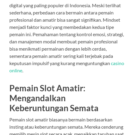
digital yang paling populer di Indonesia. Meski terlihat
sederhana, perbedaan cara bermain antara pemain
profesional dan amatir bisa sangat signifikan. Mindset
menjadi faktor kunci yang membedakan kedua tipe
pemain ini. Pemahaman tentang kontrol emosi, strategi,
dan manajemen modal membuat pemain profesional
bisa menikmati permainan dengan lebih cerdas,
sementara pemain amatir sering kali terjebak pada
keputusan impulsif yang kurang menguntungkan
casino
online
.
Pemain Slot Amatir:
Mengandalkan
Keberuntungan Semata
Pemain slot amatir biasanya bermain berdasarkan
insting atau keberuntungan semata. Mereka cenderung
memilih mesin slot secara acak, menaikkan taruhan saat