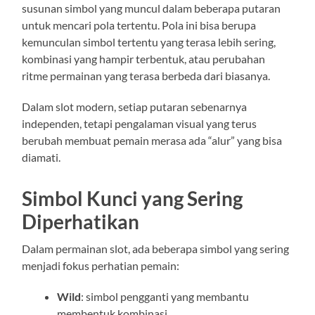
susunan simbol yang muncul dalam beberapa putaran
untuk mencari pola tertentu. Pola ini bisa berupa
kemunculan simbol tertentu yang terasa lebih sering,
kombinasi yang hampir terbentuk, atau perubahan
ritme permainan yang terasa berbeda dari biasanya.
Dalam slot modern, setiap putaran sebenarnya
independen, tetapi pengalaman visual yang terus
berubah membuat pemain merasa ada “alur” yang bisa
diamati.
Simbol Kunci yang Sering
Diperhatikan
Dalam permainan slot, ada beberapa simbol yang sering
menjadi fokus perhatian pemain:
Wild
: simbol pengganti yang membantu
membentuk kombinasi