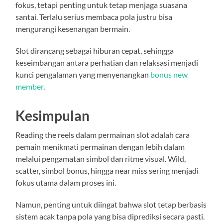
fokus, tetapi penting untuk tetap menjaga suasana
santai. Terlalu serius membaca pola justru bisa
mengurangi kesenangan bermain.
Slot dirancang sebagai hiburan cepat, sehingga
keseimbangan antara perhatian dan relaksasi menjadi
kunci pengalaman yang menyenangkan
bonus new
member
.
Kesimpulan
Reading the reels dalam permainan slot adalah cara
pemain menikmati permainan dengan lebih dalam
melalui pengamatan simbol dan ritme visual. Wild,
scatter, simbol bonus, hingga near miss sering menjadi
fokus utama dalam proses ini.
Namun, penting untuk diingat bahwa slot tetap berbasis
sistem acak tanpa pola yang bisa diprediksi secara pasti.