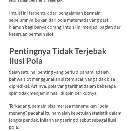
Intuisi ini terbentuk dari pengalaman bermain
sebelumnya, bukan dari pola matematis yang pasti.
Namun bagi banyak orang, intuisi ini menjadi bagian dari
keseruan bermain slot.
Pentingnya Tidak Terjebak
Ilusi Pola
Salah satu hal penting yang perlu dipahami adalah
bahwa slot menggunakan sistem acak yang tidak bisa
diprediksi. Artinya, pola yang terlihat dalam beberapa
spin tidak menjamin hasil di spin berikutnya.
Terkadang, pemain bisa merasa menemukan “pola
menang”, padahal itu hanyalah kebetulan statistik dalam
jangka pendek. Inilah yang sering disebut sebagai ilusi
pola.