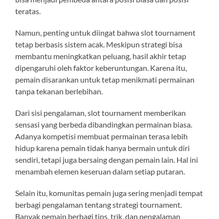
teratas.
Namun, penting untuk diingat bahwa slot tournament
tetap berbasis sistem acak. Meskipun strategi bisa
membantu meningkatkan peluang, hasil akhir tetap
dipengaruhi oleh faktor keberuntungan. Karena itu,
pemain disarankan untuk tetap menikmati permainan
tanpa tekanan berlebihan.
Dari sisi pengalaman, slot tournament memberikan
sensasi yang berbeda dibandingkan permainan biasa.
Adanya kompetisi membuat permainan terasa lebih
hidup karena pemain tidak hanya bermain untuk diri
sendiri, tetapi juga bersaing dengan pemain lain. Hal ini
menambah elemen keseruan dalam setiap putaran.
Selain itu, komunitas pemain juga sering menjadi tempat
berbagi pengalaman tentang strategi tournament.
Banyak pemain berbagi tips, trik, dan pengalaman