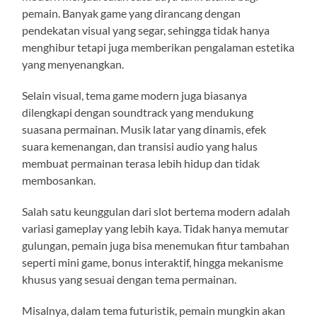
pemain. Banyak game yang dirancang dengan
pendekatan visual yang segar, sehingga tidak hanya
menghibur tetapi juga memberikan pengalaman estetika
yang menyenangkan.
Selain visual, tema game modern juga biasanya
dilengkapi dengan soundtrack yang mendukung
suasana permainan. Musik latar yang dinamis, efek
suara kemenangan, dan transisi audio yang halus
membuat permainan terasa lebih hidup dan tidak
membosankan.
Salah satu keunggulan dari slot bertema modern adalah
variasi gameplay yang lebih kaya. Tidak hanya memutar
gulungan, pemain juga bisa menemukan fitur tambahan
seperti mini game, bonus interaktif, hingga mekanisme
khusus yang sesuai dengan tema permainan.
Misalnya, dalam tema futuristik, pemain mungkin akan