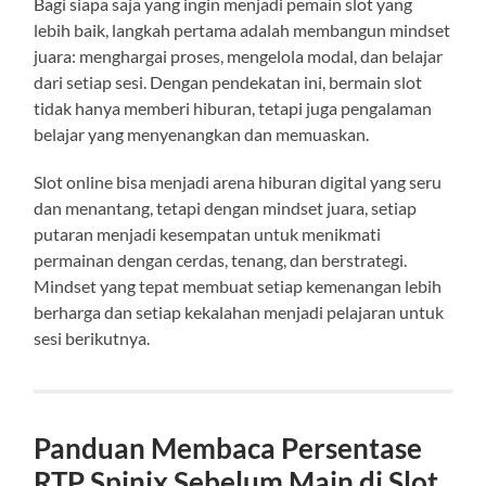
Bagi siapa saja yang ingin menjadi pemain slot yang
lebih baik, langkah pertama adalah membangun mindset
juara: menghargai proses, mengelola modal, dan belajar
dari setiap sesi. Dengan pendekatan ini, bermain slot
tidak hanya memberi hiburan, tetapi juga pengalaman
belajar yang menyenangkan dan memuaskan.
Slot online bisa menjadi arena hiburan digital yang seru
dan menantang, tetapi dengan mindset juara, setiap
putaran menjadi kesempatan untuk menikmati
permainan dengan cerdas, tenang, dan berstrategi.
Mindset yang tepat membuat setiap kemenangan lebih
berharga dan setiap kekalahan menjadi pelajaran untuk
sesi berikutnya.
Panduan Membaca Persentase
RTP Spinix Sebelum Main di Slot