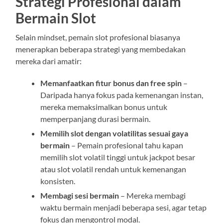
Strategi Profesional dalam
Bermain Slot
Selain mindset, pemain slot profesional biasanya
menerapkan beberapa strategi yang membedakan
mereka dari amatir:
Memanfaatkan fitur bonus dan free spin
–
Daripada hanya fokus pada kemenangan instan,
mereka memaksimalkan bonus untuk
memperpanjang durasi bermain.
Memilih slot dengan volatilitas sesuai gaya
bermain
– Pemain profesional tahu kapan
memilih slot volatil tinggi untuk jackpot besar
atau slot volatil rendah untuk kemenangan
konsisten.
Membagi sesi bermain
– Mereka membagi
waktu bermain menjadi beberapa sesi, agar tetap
fokus dan mengontrol modal.