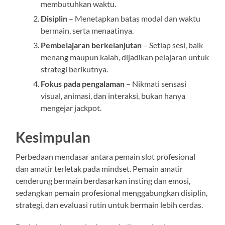
membutuhkan waktu.
Disiplin
– Menetapkan batas modal dan waktu
bermain, serta menaatinya.
Pembelajaran berkelanjutan
– Setiap sesi, baik
menang maupun kalah, dijadikan pelajaran untuk
strategi berikutnya.
Fokus pada pengalaman
– Nikmati sensasi
visual, animasi, dan interaksi, bukan hanya
mengejar jackpot.
Kesimpulan
Perbedaan mendasar antara pemain slot profesional
dan amatir terletak pada mindset. Pemain amatir
cenderung bermain berdasarkan insting dan emosi,
sedangkan pemain profesional menggabungkan disiplin,
strategi, dan evaluasi rutin untuk bermain lebih cerdas.