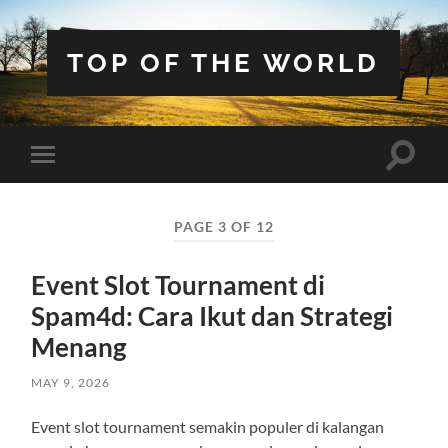
TOP OF THE WORLD
Toggle
Toggle
search
mobile
field
menu
PAGE 3 OF 12
Event Slot Tournament di
Spam4d: Cara Ikut dan Strategi
Menang
MAY 9, 2026
Event slot tournament semakin populer di kalangan