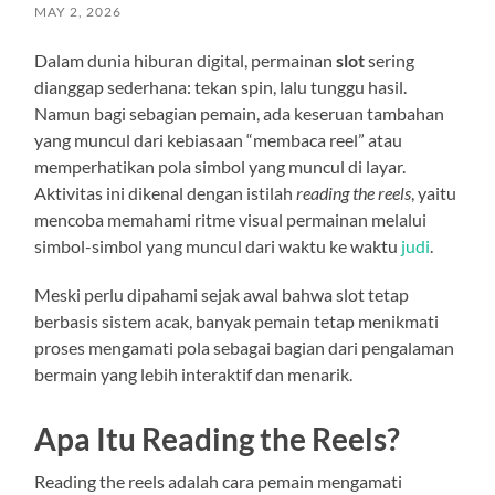
MAY 2, 2026
Dalam dunia hiburan digital, permainan
slot
sering
dianggap sederhana: tekan spin, lalu tunggu hasil.
Namun bagi sebagian pemain, ada keseruan tambahan
yang muncul dari kebiasaan “membaca reel” atau
memperhatikan pola simbol yang muncul di layar.
Aktivitas ini dikenal dengan istilah
reading the reels
, yaitu
mencoba memahami ritme visual permainan melalui
simbol-simbol yang muncul dari waktu ke waktu
judi
.
Meski perlu dipahami sejak awal bahwa slot tetap
berbasis sistem acak, banyak pemain tetap menikmati
proses mengamati pola sebagai bagian dari pengalaman
bermain yang lebih interaktif dan menarik.
Apa Itu Reading the Reels?
Reading the reels adalah cara pemain mengamati