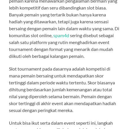
pemain karena menawarkan pengalaman bermain yang
lebih kompetitif dan seru dibandingkan slot biasa.
Banyak pemain yang tertarik bukan hanya karena
hadiah yang ditawarkan, tetapi juga karena sensasi
bersaing dengan pemain lain dalam waktu yang sama. Di
komunitas slot online,
spam4d
sering disebut sebagai
salah satu platform yang rutin menghadirkan event
tournament dengan format yang menarik dan mudah
diikuti oleh berbagai kalangan pemain.
Slot tournament pada dasarnya adalah kompetisi di
mana pemain bersaing untuk mendapatkan skor
tertinggi dalam periode waktu tertentu. Skor biasanya
dihitung berdasarkan jumlah kemenangan atau total
nilai yang diperoleh selama bermain. Pemain dengan
skor tertinggi di akhir event akan mendapatkan hadiah
sesuai dengan peringkat mereka.
Untuk bisa ikut serta dalam event seperti ini, langkah