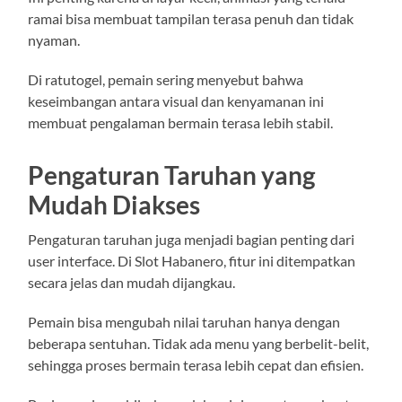
ramai bisa membuat tampilan terasa penuh dan tidak
nyaman.
Di ratutogel, pemain sering menyebut bahwa
keseimbangan antara visual dan kenyamanan ini
membuat pengalaman bermain terasa lebih stabil.
Pengaturan Taruhan yang
Mudah Diakses
Pengaturan taruhan juga menjadi bagian penting dari
user interface. Di Slot Habanero, fitur ini ditempatkan
secara jelas dan mudah dijangkau.
Pemain bisa mengubah nilai taruhan hanya dengan
beberapa sentuhan. Tidak ada menu yang berbelit-belit,
sehingga proses bermain terasa lebih cepat dan efisien.