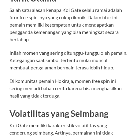
Salah satu alasan kenapa Koi Gate selalu ramai adalah
fitur free spin-nya yang cukup ikonik. Dalam fitur ini,
pemain memiliki kesempatan untuk mendapatkan
pengganda kemenangan yang bisa meningkat secara
bertahap.
Inilah momen yang sering ditunggu-tunggu oleh pemain.
Ketegangan saat simbol tertentu mulai muncul
membuat pengalaman bermain terasa lebih hidup.
Di komunitas pemain Hokiraja, momen free spin ini
sering menjadi bahan cerita karena bisa menghasilkan
hasil yang tidak terduga.
Volatilitas yang Seimbang
Koi Gate memiliki karakteristik volatilitas yang
cenderung seimbang. Artinya, permainan ini tidak