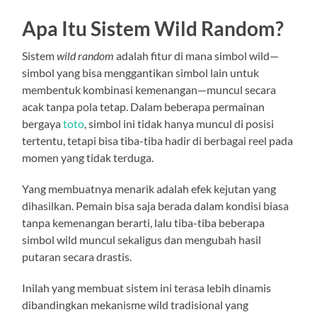
Apa Itu Sistem Wild Random?
Sistem
wild random
adalah fitur di mana simbol wild—
simbol yang bisa menggantikan simbol lain untuk
membentuk kombinasi kemenangan—muncul secara
acak tanpa pola tetap. Dalam beberapa permainan
bergaya
toto
, simbol ini tidak hanya muncul di posisi
tertentu, tetapi bisa tiba-tiba hadir di berbagai reel pada
momen yang tidak terduga.
Yang membuatnya menarik adalah efek kejutan yang
dihasilkan. Pemain bisa saja berada dalam kondisi biasa
tanpa kemenangan berarti, lalu tiba-tiba beberapa
simbol wild muncul sekaligus dan mengubah hasil
putaran secara drastis.
Inilah yang membuat sistem ini terasa lebih dinamis
dibandingkan mekanisme wild tradisional yang