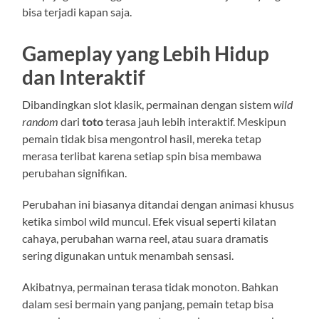
bisa terjadi kapan saja.
Gameplay yang Lebih Hidup
dan Interaktif
Dibandingkan slot klasik, permainan dengan sistem
wild
random
dari
toto
terasa jauh lebih interaktif. Meskipun
pemain tidak bisa mengontrol hasil, mereka tetap
merasa terlibat karena setiap spin bisa membawa
perubahan signifikan.
Perubahan ini biasanya ditandai dengan animasi khusus
ketika simbol wild muncul. Efek visual seperti kilatan
cahaya, perubahan warna reel, atau suara dramatis
sering digunakan untuk menambah sensasi.
Akibatnya, permainan terasa tidak monoton. Bahkan
dalam sesi bermain yang panjang, pemain tetap bisa