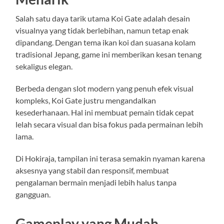
Salah satu daya tarik utama Koi Gate adalah desain
visualnya yang tidak berlebihan, namun tetap enak
dipandang. Dengan tema ikan koi dan suasana kolam
tradisional Jepang, game ini memberikan kesan tenang
sekaligus elegan.
Berbeda dengan slot modern yang penuh efek visual
kompleks, Koi Gate justru mengandalkan
kesederhanaan. Hal ini membuat pemain tidak cepat
lelah secara visual dan bisa fokus pada permainan lebih
lama.
Di Hokiraja, tampilan ini terasa semakin nyaman karena
aksesnya yang stabil dan responsif, membuat
pengalaman bermain menjadi lebih halus tanpa
gangguan.
Gameplay yang Mudah