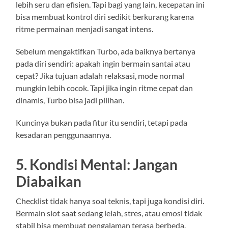
lebih seru dan efisien. Tapi bagi yang lain, kecepatan ini
bisa membuat kontrol diri sedikit berkurang karena
ritme permainan menjadi sangat intens.
Sebelum mengaktifkan Turbo, ada baiknya bertanya
pada diri sendiri: apakah ingin bermain santai atau
cepat? Jika tujuan adalah relaksasi, mode normal
mungkin lebih cocok. Tapi jika ingin ritme cepat dan
dinamis, Turbo bisa jadi pilihan.
Kuncinya bukan pada fitur itu sendiri, tetapi pada
kesadaran penggunaannya.
5. Kondisi Mental: Jangan
Diabaikan
Checklist tidak hanya soal teknis, tapi juga kondisi diri.
Bermain slot saat sedang lelah, stres, atau emosi tidak
stabil bisa membuat pengalaman terasa berbeda.