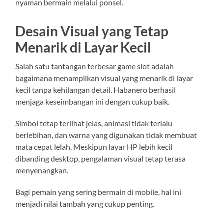
nyaman bermain melalui ponsel.
Desain Visual yang Tetap
Menarik di Layar Kecil
Salah satu tantangan terbesar game slot adalah
bagaimana menampilkan visual yang menarik di layar
kecil tanpa kehilangan detail. Habanero berhasil
menjaga keseimbangan ini dengan cukup baik.
Simbol tetap terlihat jelas, animasi tidak terlalu
berlebihan, dan warna yang digunakan tidak membuat
mata cepat lelah. Meskipun layar HP lebih kecil
dibanding desktop, pengalaman visual tetap terasa
menyenangkan.
Bagi pemain yang sering bermain di mobile, hal ini
menjadi nilai tambah yang cukup penting.