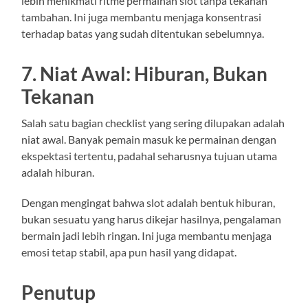
lebih menikmati ritme permainan slot tanpa tekanan
tambahan. Ini juga membantu menjaga konsentrasi
terhadap batas yang sudah ditentukan sebelumnya.
7. Niat Awal: Hiburan, Bukan
Tekanan
Salah satu bagian checklist yang sering dilupakan adalah
niat awal. Banyak pemain masuk ke permainan dengan
ekspektasi tertentu, padahal seharusnya tujuan utama
adalah hiburan.
Dengan mengingat bahwa slot adalah bentuk hiburan,
bukan sesuatu yang harus dikejar hasilnya, pengalaman
bermain jadi lebih ringan. Ini juga membantu menjaga
emosi tetap stabil, apa pun hasil yang didapat.
Penutup