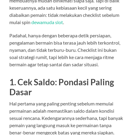
membuatnya mudah dinikmati siapa saja. Tapi di balik
keseruannya, ada satu kebiasaan kecil yang sering
diabaikan pemain: tidak melakukan checklist sebelum
mulai spin
dewamuda slot
.
Padahal, hanya dengan beberapa detik persiapan,
pengalaman bermain bisa terasa jauh lebih terkontrol,
nyaman, dan tidak terburu-buru. Checklist ini bukan
soal strategi rumit, tapi lebih ke cara menjaga ritme
bermain agar tetap santai dan sadar situasi.
1. Cek Saldo: Pondasi Paling
Dasar
Hal pertama yang paling penting sebelum memulai
permainan adalah memastikan saldo dalam kondisi
sesuai rencana. Kedengarannya sederhana, tapi banyak
pemain yang langsung masuk ke permainan tanpa
benar-benar mengecek batas yang mereka siapkan.