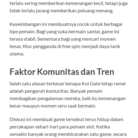
terlalu sering memberikan kemenangan kecil, tetapi juga
tidak terlalu jarang memberikan peluang menang.
Keseimbangan ini membuatnya cocok untuk berbagai
tipe pemain. Bagi yang suka bermain santai, game ini
terasa stabil. Sementara bagi yang mencari momen
besar, fitur pengganda di free spin menjadi daya tarik
utama.
Faktor Komunitas dan Tren
Salah satu alasan terbesar kenapa Koi Gate tetap ramai
adalah pengaruh komunitas. Banyak pemain
membagikan pengalaman mereka, baik itu kemenangan
besar maupun momen seru saat bermain.
Diskusi ini membuat game tersebut terus hidup dalam
percakapan sehari-hari para pemain slot. Ketika
semakin banyak orang membicarakan satu game, secara