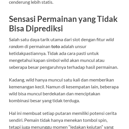
cenderung lebih statis.
Sensasi Permainan yang Tidak
Bisa Diprediksi
Salah satu daya tarik utama dari slot dengan fitur
wild
random
di permainan
toto
adalah unsur
ketidakpastiannya. Tidak ada cara pasti untuk
mengetahui kapan simbol wild akan muncul atau
seberapa besar pengaruhnya terhadap hasil permainan.
Kadang, wild hanya muncul satu kali dan memberikan
kemenangan kecil. Namun di kesempatan lain, beberapa
wild bisa muncul berdekatan dan menciptakan
kombinasi besar yang tidak terduga.
Hal ini membuat setiap putaran memiliki potensi cerita
sendiri. Pemain tidak hanya menekan tombol spin,
tetapi juga menunggu momen “ledakan kejutan” yang