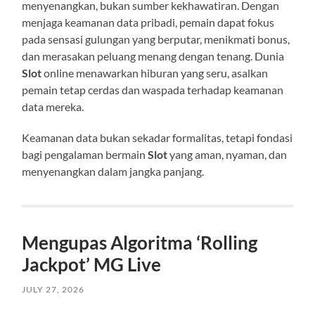
menyenangkan, bukan sumber kekhawatiran. Dengan
menjaga keamanan data pribadi, pemain dapat fokus
pada sensasi gulungan yang berputar, menikmati bonus,
dan merasakan peluang menang dengan tenang. Dunia
Slot
online menawarkan hiburan yang seru, asalkan
pemain tetap cerdas dan waspada terhadap keamanan
data mereka.
Keamanan data bukan sekadar formalitas, tetapi fondasi
bagi pengalaman bermain
Slot
yang aman, nyaman, dan
menyenangkan dalam jangka panjang.
Mengupas Algoritma ‘Rolling
Jackpot’ MG Live
JULY 27, 2026