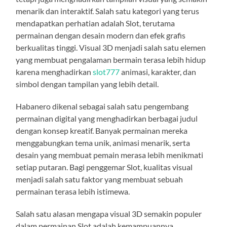
menarik dan interaktif. Salah satu kategori yang terus
mendapatkan perhatian adalah Slot, terutama
permainan dengan desain modern dan efek grafis
berkualitas tinggi. Visual 3D menjadi salah satu elemen
yang membuat pengalaman bermain terasa lebih hidup
karena menghadirkan
slot777
animasi, karakter, dan
simbol dengan tampilan yang lebih detail.
Habanero dikenal sebagai salah satu pengembang
permainan digital yang menghadirkan berbagai judul
dengan konsep kreatif. Banyak permainan mereka
menggabungkan tema unik, animasi menarik, serta
desain yang membuat pemain merasa lebih menikmati
setiap putaran. Bagi penggemar Slot, kualitas visual
menjadi salah satu faktor yang membuat sebuah
permainan terasa lebih istimewa.
Salah satu alasan mengapa visual 3D semakin populer
dalam permainan Slot adalah kemampuannya