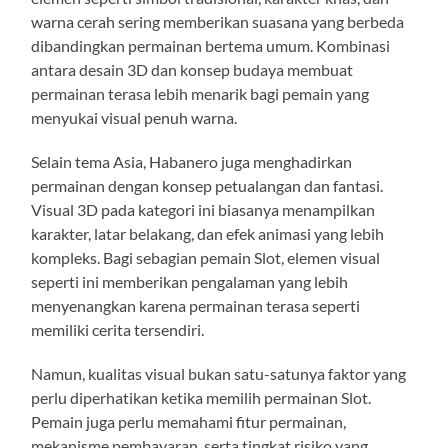
warna cerah sering memberikan suasana yang berbeda
dibandingkan permainan bertema umum. Kombinasi
antara desain 3D dan konsep budaya membuat
permainan terasa lebih menarik bagi pemain yang
menyukai visual penuh warna.
Selain tema Asia, Habanero juga menghadirkan
permainan dengan konsep petualangan dan fantasi.
Visual 3D pada kategori ini biasanya menampilkan
karakter, latar belakang, dan efek animasi yang lebih
kompleks. Bagi sebagian pemain Slot, elemen visual
seperti ini memberikan pengalaman yang lebih
menyenangkan karena permainan terasa seperti
memiliki cerita tersendiri.
Namun, kualitas visual bukan satu-satunya faktor yang
perlu diperhatikan ketika memilih permainan Slot.
Pemain juga perlu memahami fitur permainan,
mekanisme pembayaran, serta tingkat risiko yang