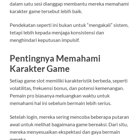
dalam satu sesi dianggap membantu mereka memahami
karakter game tersebut lebih baik.
Pendekatan seperti ini bukan untuk “mengakali” sistem,
tetapi lebih kepada menjaga konsistensi dan
menghindari keputusan impulsif.
Pentingnya Memahami
Karakter Game
Setiap game slot memiliki karakteristik berbeda, seperti
volatilitas, frekuensi bonus, dan potensi kemenangan.
Pemain pro biasanya meluangkan waktu untuk
memahami hal ini sebelum bermain lebih serius.
Setelah login, mereka sering mencoba beberapa putaran
awal untuk melihat bagaimana game bereaksi. Dari situ,
mereka menyesuaikan ekspektasi dan gaya bermain
mereka.