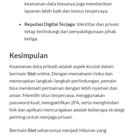
keamanan data biasanya juga memberikan
layanan lebih baik dan bonus terpercaya.
Reputasi Digital Terjaga
: Identitas dan privasi
tetap terlindungi dari penyalahgunaan pihak
ketiga.
Kesimpulan
Keamanan data pribadi adalah aspek krusial dalam
bermain
Slot
online. Dengan memahami risiko dan
menerapkan langkah-langkah perlindungan, pemain
bisa menikmati permainan dengan lebih nyaman dan
aman. Memilih situs terpercaya, menggunakan
password kuat, mengaktifkan 2FA, serta menghindari
link dan aplikasi mencurigakan adalah beberapa strategi
penting untuk menjaga privasi.
Bermain
Slot
seharusnya menjadi hiburan yang