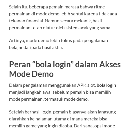
Selain itu, beberapa pemain merasa bahwa ritme
permainan di mode demo lebih santai karena tidak ada
tekanan finansial. Namun secara mekanik, hasil
permainan tetap diatur oleh sistem acak yang sama.
Artinya, mode demo lebih fokus pada pengalaman
belajar daripada hasil akhir.
Peran “bola login” dalam Akses
Mode Demo
Dalam pengalaman menggunakan APK slot,
bola login
menjadi langkah awal sebelum pemain bisa memilih
mode permainan, termasuk mode demo.
Setelah berhasil login, pemain biasanya akan langsung
diarahkan ke halaman utama di mana mereka bisa
memilih game yang ingin dicoba. Dari sana, opsi mode