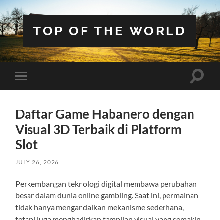
TOP OF THE WORLD
Toggle
Toggle
search
mobile
field
menu
Daftar Game Habanero dengan
Visual 3D Terbaik di Platform
Slot
JULY 26, 2026
Perkembangan teknologi digital membawa perubahan
besar dalam dunia online gambling. Saat ini, permainan
tidak hanya mengandalkan mekanisme sederhana,
tetapi juga menghadirkan tampilan visual yang semakin