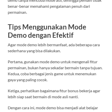
demo tanpa mencoba mode asli, sehingga pemain tidak
benar-benar memahami pengalaman penuh dari
permainan.
Tips Menggunakan Mode
Demo dengan Efektif
Agar mode demo lebih bermanfaat, ada beberapa cara
sederhana yang bisa dilakukan.
Pertama, gunakan mode demo untuk mengenali fitur
permainan, bukan hanya sekadar bermain tanpa tujuan.
Kedua, coba berbagai jenis game untuk menemukan
gaya yang paling cocok.
Ketiga, perhatikan bagaimana fitur bonus bekerja agar
lebih siap saat bermain di mode asli nanti.
Dengan cara ini, mode demo bisa menjadi alat belajar