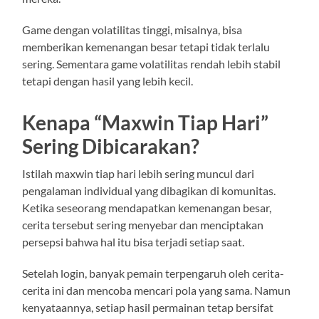
Game dengan volatilitas tinggi, misalnya, bisa
memberikan kemenangan besar tetapi tidak terlalu
sering. Sementara game volatilitas rendah lebih stabil
tetapi dengan hasil yang lebih kecil.
Kenapa “Maxwin Tiap Hari”
Sering Dibicarakan?
Istilah maxwin tiap hari lebih sering muncul dari
pengalaman individual yang dibagikan di komunitas.
Ketika seseorang mendapatkan kemenangan besar,
cerita tersebut sering menyebar dan menciptakan
persepsi bahwa hal itu bisa terjadi setiap saat.
Setelah login, banyak pemain terpengaruh oleh cerita-
cerita ini dan mencoba mencari pola yang sama. Namun
kenyataannya, setiap hasil permainan tetap bersifat