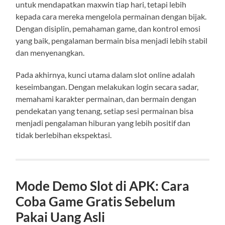
untuk mendapatkan maxwin tiap hari, tetapi lebih
kepada cara mereka mengelola permainan dengan bijak.
Dengan disiplin, pemahaman game, dan kontrol emosi
yang baik, pengalaman bermain bisa menjadi lebih stabil
dan menyenangkan.
Pada akhirnya, kunci utama dalam slot online adalah
keseimbangan. Dengan melakukan login secara sadar,
memahami karakter permainan, dan bermain dengan
pendekatan yang tenang, setiap sesi permainan bisa
menjadi pengalaman hiburan yang lebih positif dan
tidak berlebihan ekspektasi.
Mode Demo Slot di APK: Cara
Coba Game Gratis Sebelum
Pakai Uang Asli