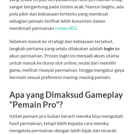
sangat bergantung pada sistem acak. Namun begitu, ada
pola pikir dan kebiasaan tertentu yang membuat
sebagian pemain terlihat lebih konsisten dalam
menikmati permainan
romeo303
.
Sebelum masuk ke strategi dan kebiasaan tersebut,
langkah pertama yang selalu dilakukan adalah
login
ke
akun permainan. Proses login ini menjadi akses utama
untuk masuk ke dunia slot online, mulai dari memilih
game, melihat riwayat permainan, hingga mengatur gaya
bermain sesuai preferensi masing-masing pemain.
Apa yang Dimaksud Gameplay
“Pemain Pro”?
Istilah pemain pro bukan berarti mereka bisa mengubah
hasil permainan, tetapi lebih kepada cara mereka
mengelola permainan dengan lebih bijak dan terarah.