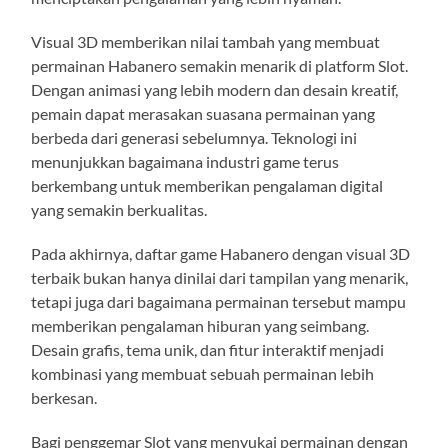
Visual 3D memberikan nilai tambah yang membuat
permainan Habanero semakin menarik di platform Slot.
Dengan animasi yang lebih modern dan desain kreatif,
pemain dapat merasakan suasana permainan yang
berbeda dari generasi sebelumnya. Teknologi ini
menunjukkan bagaimana industri game terus
berkembang untuk memberikan pengalaman digital
yang semakin berkualitas.
Pada akhirnya, daftar game Habanero dengan visual 3D
terbaik bukan hanya dinilai dari tampilan yang menarik,
tetapi juga dari bagaimana permainan tersebut mampu
memberikan pengalaman hiburan yang seimbang.
Desain grafis, tema unik, dan fitur interaktif menjadi
kombinasi yang membuat sebuah permainan lebih
berkesan.
Bagi penggemar Slot yang menyukai permainan dengan