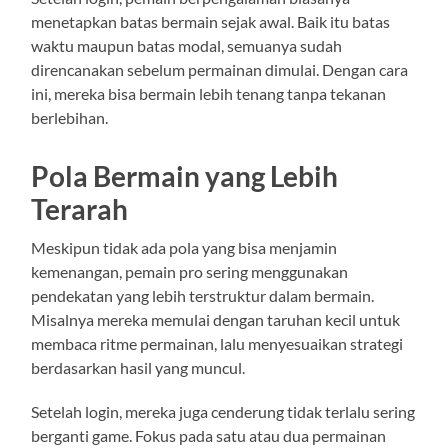
menetapkan batas bermain sejak awal. Baik itu batas
waktu maupun batas modal, semuanya sudah
direncanakan sebelum permainan dimulai. Dengan cara
ini, mereka bisa bermain lebih tenang tanpa tekanan
berlebihan.
Pola Bermain yang Lebih
Terarah
Meskipun tidak ada pola yang bisa menjamin
kemenangan, pemain pro sering menggunakan
pendekatan yang lebih terstruktur dalam bermain.
Misalnya mereka memulai dengan taruhan kecil untuk
membaca ritme permainan, lalu menyesuaikan strategi
berdasarkan hasil yang muncul.
Setelah login, mereka juga cenderung tidak terlalu sering
berganti game. Fokus pada satu atau dua permainan