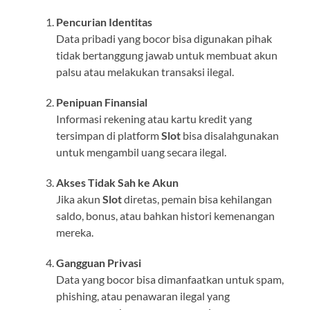
Pencurian Identitas
Data pribadi yang bocor bisa digunakan pihak
tidak bertanggung jawab untuk membuat akun
palsu atau melakukan transaksi ilegal.
Penipuan Finansial
Informasi rekening atau kartu kredit yang
tersimpan di platform
Slot
bisa disalahgunakan
untuk mengambil uang secara ilegal.
Akses Tidak Sah ke Akun
Jika akun
Slot
diretas, pemain bisa kehilangan
saldo, bonus, atau bahkan histori kemenangan
mereka.
Gangguan Privasi
Data yang bocor bisa dimanfaatkan untuk spam,
phishing, atau penawaran ilegal yang